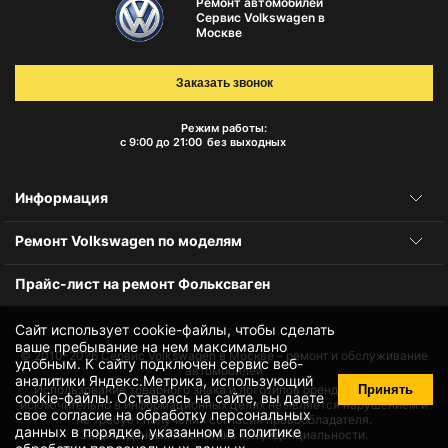
Ремонт автомобилей
Сервис Volkswagen в
Москве
Заказать звонок
Режим работы:
с 9:00 до 21:00
без выходных
Информация
Ремонт Volkswagen по моделям
Прайс-лист на ремонт Фольксваген
Сайт использует cookie-файлы, чтобы сделать
ваше пребывание на нем максимально
© 2010-2026
Сервис Volkswagen в Москве – ремонт и обслуживание
удобным. К cайту подключен сервис веб-
автомобилей
аналитики Яндекс.Метрика, использующий
Принять
Использование товарного знака и логотипов бренда происходит
cookie-файлы
. Оставаясь на сайте, вы даете
исключительно в информационных целях не является нарушением и
свое
согласие на обработку персональных
не требует получения согласия правообладателя.
данных
в порядке, указанном в
политике
Защита данных и политика конфиденциальности.