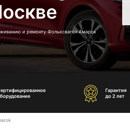
Москве
луживанию и ремонту Фольксваген Амарок
Сертифицированное
Гарантия
борудование
до 2 лет
marok