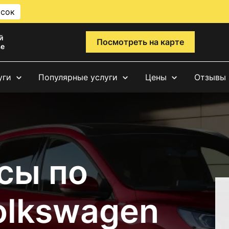
исок
й
Посмотреть на карте
ве
уги
Популярные услуги
Цены
Отзывы
сы по
olkswagen