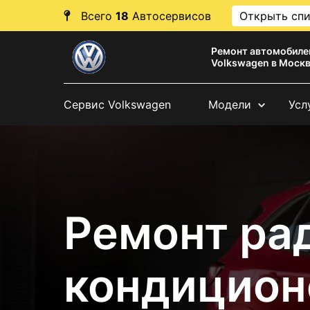
Всего
18
Автосервисов
Открыть сп
Ремонт автомобиле
Volkswagen в Моск
Сервис Volkswagen
Модели
Усл
Ремонт ра
кондицион