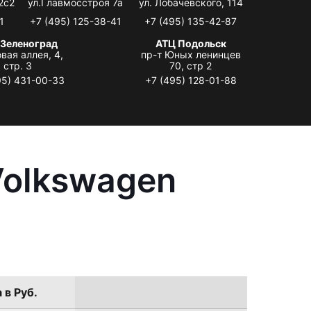
2с2
ул.Главмосстроя 7а
ул. Лобачевского, 114
1
+7 (495) 125-38-41
+7 (495) 135-42-87
 Зеленоград
АТЦ Подольск
вая аллея, 4,
пр-т Юных ленинцев
стр. 3
70, стр 2
95) 431-00-33
+7 (495) 128-01-88
Volkswagen
 в Руб.