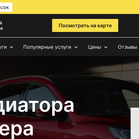
исок
й
Посмотреть на карте
ве
уги
Популярные услуги
Цены
Отзывы
диатора
ера