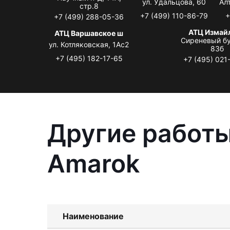
ул. Удальцова, 60
Ал
стр.8
+7 (499) 110-86-79
+
+7 (499) 288-05-36
АТЦ Измай
АТЦ Варшавское ш
Сиреневый бу
ул. Котляковская, 1Ас2
83б
+7 (495) 182-17-65
+7 (495) 021
Другие работы
Amarok
Наименование