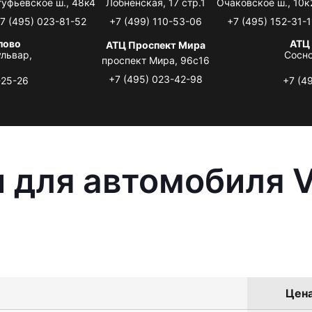
туфьевское ш., 48к4
Лобненская, 17 стр.1
Очаковское ш., 10к
7 (495) 023-81-52
+7 (499) 110-53-06
+7 (495) 152-31-1
лово
АТЦ
АТЦ Проспект Мира
львар,
Сосно
проспект Мира, 96с16
+7 (495) 023-42-98
-25-26
+7 (4
 для автомобиля 
Цена