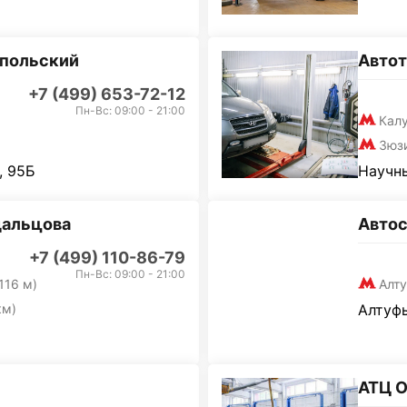
опольский
Авто
+7 (499) 653-72-12
Пн-Вс: 09:00 - 21:00
Кал
Зюз
, 95Б
Научны
дальцова
Автос
+7 (499) 110-86-79
Пн-Вс: 09:00 - 21:00
116 м)
Алт
км)
Алтуфь
АТЦ 