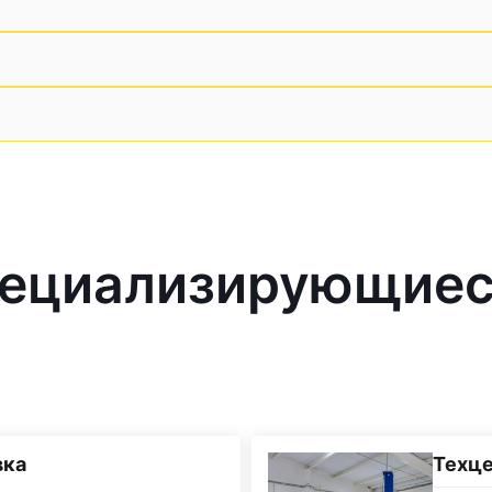
ециализирующиес
вка
Техц