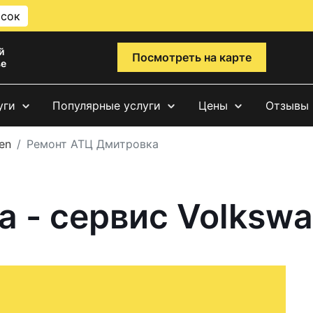
исок
й
Посмотреть на карте
ве
уги
Популярные услуги
Цены
Отзывы
en
Ремонт АТЦ Дмитровка
 - сервис Volksw