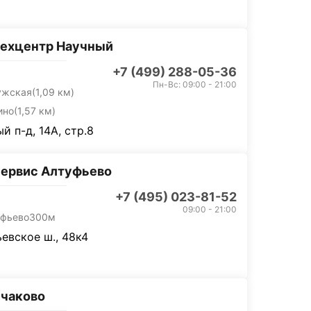
техцентр Научный
+7 (499) 288-05-36
Пн-Вс: 09:00 - 21:00
ужская
(1,09 км)
ино
(1,57 км)
й п-д, 14А, стр.8
ервис Алтуфьево
+7 (495) 023-81-52
09:00 - 21:00
уфьево
300м
евское ш., 48к4
Очаково