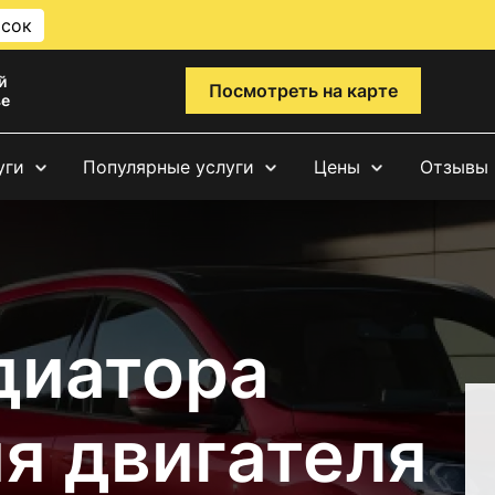
исок
й
Посмотреть на карте
ве
уги
Популярные услуги
Цены
Отзывы
диатора
я двигателя