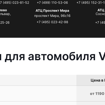
7 (495) 023-81-52
+7 (499) 110-53-06
+7 (495) 152-31-1
лово
АТЦ
АТЦ Проспект Мира
львар,
Сосно
проспект Мира, 96с16
+7 (495) 023-42-98
-25-26
+7 (4
 для автомобиля 
Цена в 
от 1190