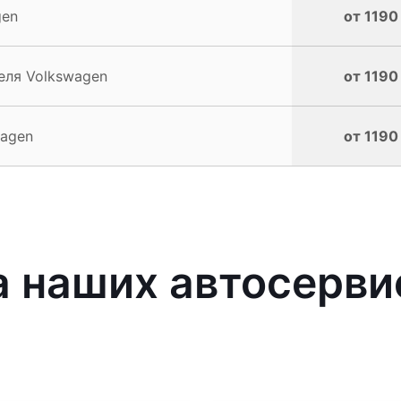
gen
от 1190
еля Volkswagen
от 1190
wagen
от 1190
 наших автосерви