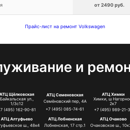
я
от 2490 руб.
Прайс-лист на ремонт Volkswagen
луживание и ремо
АТЦ Щёлковская
АТЦ Химки
АТЦ Семеновская
Байкальская ул.,
Химки, ш Нагорно
Семёновский пер, 4А
1/3с12
2к7
+7 (495) 085-74-61
7 (495) 162-90-81
+7 (495) 989-21-
АТЦ Алтуфьево
АТЦ Лобненская
АТЦ Очаково
туфьевское ш., 48к4
Лобненская, 17 стр.1
Очаковское ш., 10к