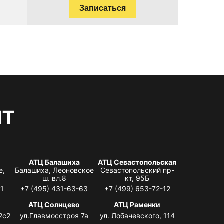
Записаться
нт
АТЦ Балашиха
АТЦ Севастопольская
е,
Балашиха, Леоновское
Севастопольский пр-
ш. вл.8
кт, 95Б
31
+7 (495) 431-63-63
+7 (499) 653-72-12
АТЦ Солнцево
АТЦ Раменки
2с2
ул.Главмосстроя 7а
ул. Лобачевского, 114