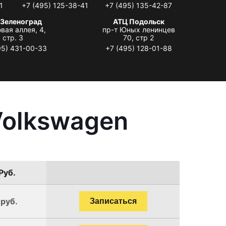
1
+7 (495) 125-38-41
+7 (495) 135-42-87
 Зеленоград
АТЦ Подольск
вая аллея, 4,
пр-т Юных ленинцев
стр. 3
70, стр 2
95) 431-00-33
+7 (495) 128-01-88
Volkswagen
Руб.
 руб.
Записаться