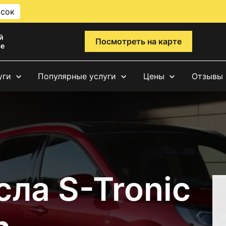
исок
й
Посмотреть на карте
ве
уги
Популярные услуги
Цены
Отзывы
ла S-Tronic