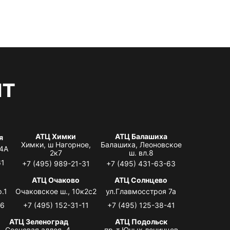
нт
АТЦ Химки
АТЦ Балашиха
я
Химки, ш Нагорное,
Балашиха, Леоновское
 4А
2к7
ш. вл.8
61
+7 (495) 989-21-31
+7 (495) 431-63-63
я
АТЦ Очаково
АТЦ Солнцево
.1
Очаковское ш., 10к2с2
ул.Главмосстроя 7а
06
+7 (495) 152-31-11
+7 (495) 125-38-41
АТЦ Зеленоград
АТЦ Подольск
Сосновая аллея, 4,
пр-т Юных ленинцев