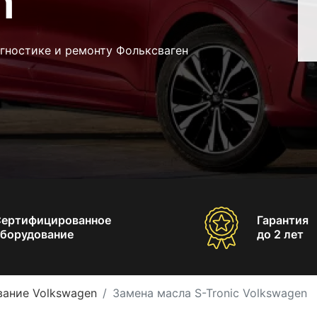
n
гностике и ремонту Фольксваген
Сертифицированное
Гарантия
борудование
до 2 лет
вание Volkswagen
Замена масла S-Tronic Volkswagen