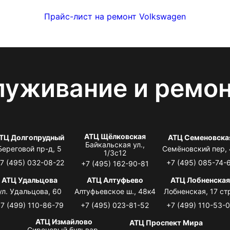
Прайс-лист на ремонт Volkswagen
луживание и ремо
АТЦ Щёлковская
ТЦ Долгопрудный
АТЦ Семеновска
Байкальская ул.,
Береговой пр-д, 5
Семёновский пер,
1/3с12
7 (495) 032-08-22
+7 (495) 085-74-
+7 (495) 162-90-81
АТЦ Удальцова
АТЦ Алтуфьево
АТЦ Лобненска
ул. Удальцова, 60
Алтуфьевское ш., 48к4
Лобненская, 17 стр
7 (499) 110-86-79
+7 (495) 023-81-52
+7 (499) 110-53-
АТЦ Измайлово
АТЦ Проспект Мира
Сиреневый бульвар,