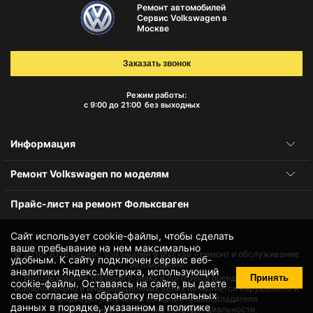
Ремонт автомобилей
Сервис Volkswagen в
Москве
Заказать звонок
Режим работы:
с 9:00 до 21:00
без выходных
Информация
Ремонт Volkswagen по моделям
Прайс-лист на ремонт Фольксваген
Сайт использует cookie-файлы, чтобы сделать
ваше пребывание на нем максимально
© 2010-2026
Сервис Volkswagen в Москве – ремонт и обслуживание
удобным. К cайту подключен сервис веб-
автомобилей
аналитики Яндекс.Метрика, использующий
Принять
Использование товарного знака и логотипов бренда происходит
cookie-файлы
. Оставаясь на сайте, вы даете
исключительно в информационных целях не является нарушением и
свое
согласие на обработку персональных
не требует получения согласия правообладателя.
данных
в порядке, указанном в
политике
Защита данных и политика конфиденциальности.