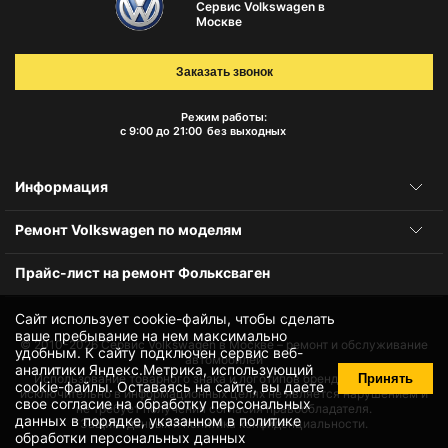
Сервис Volkswagen в
Москве
Заказать звонок
Режим работы:
с 9:00 до 21:00
без выходных
Информация
Ремонт Volkswagen по моделям
Прайс-лист на ремонт Фольксваген
Сайт использует cookie-файлы, чтобы сделать
ваше пребывание на нем максимально
© 2010-2026
Сервис Volkswagen в Москве – ремонт и обслуживание
удобным. К cайту подключен сервис веб-
автомобилей
аналитики Яндекс.Метрика, использующий
Принять
Использование товарного знака и логотипов бренда происходит
cookie-файлы
. Оставаясь на сайте, вы даете
исключительно в информационных целях не является нарушением и
свое
согласие на обработку персональных
не требует получения согласия правообладателя.
данных
в порядке, указанном в
политике
Защита данных и политика конфиденциальности.
обработки персональных данных