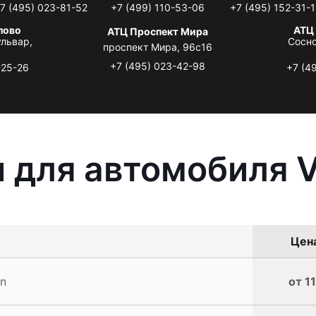
7 (495) 023-81-52
+7 (499) 110-53-06
+7 (495) 152-31-1
лово
АТЦ
АТЦ Проспект Мира
львар,
Сосно
проспект Мира, 96с16
+7 (495) 023-42-98
-25-26
+7 (4
 для автомобиля 
Цена
n
от 1