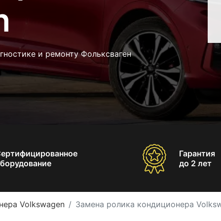
n
гностике и ремонту Фольксваген
Сертифицированное
Гарантия
борудование
до 2 лет
нера Volkswagen
Замена ролика кондиционера Volks