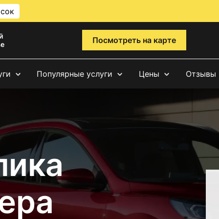
исок
й
Посмотреть на карте
ве
уги
Популярные услуги
Цены
Отзывы
лика
ера