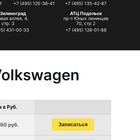
1
+7 (495) 125-38-41
+7 (495) 135-42-87
 Зеленоград
АТЦ Подольск
вая аллея, 4,
пр-т Юных ленинцев
стр. 3
70, стр 2
95) 431-00-33
+7 (495) 128-01-88
Volkswagen
 в Руб.
190 руб.
Записаться