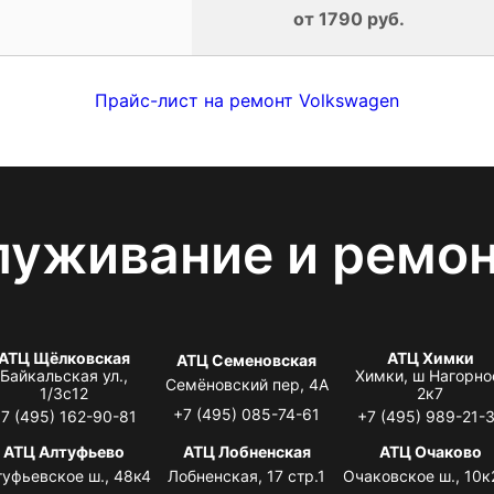
от 1790 руб.
Прайс-лист на ремонт Volkswagen
луживание и ремо
АТЦ Щёлковская
АТЦ Химки
АТЦ Семеновская
Байкальская ул.,
Химки, ш Нагорно
Семёновский пер, 4А
1/3с12
2к7
+7 (495) 085-74-61
7 (495) 162-90-81
+7 (495) 989-21-
АТЦ Алтуфьево
АТЦ Лобненская
АТЦ Очаково
туфьевское ш., 48к4
Лобненская, 17 стр.1
Очаковское ш., 10к