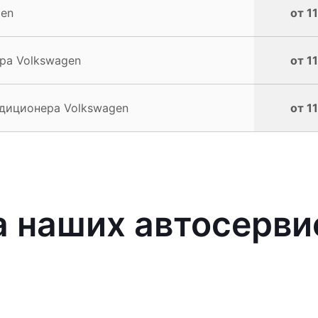
gen
от 1
ра Volkswagen
от 1
диционера Volkswagen
от 1
 наших автосерви