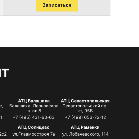
Записаться
нт
АТЦ Балашиха
АТЦ Севастопольская
е,
Балашиха, Леоновское
Севастопольский пр-
ш. вл.8
кт, 95Б
31
+7 (495) 431-63-63
+7 (499) 653-72-12
АТЦ Солнцево
АТЦ Раменки
2с2
ул.Главмосстроя 7а
ул. Лобачевского, 114