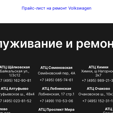
Прайс-лист на ремонт Volkswagen
луживание и ремо
АТЦ Щёлковская
АТЦ Химки
АТЦ Семеновская
Байкальская ул.,
Химки, ш Нагорно
Семёновский пер, 4А
1/3с12
2к7
+7 (495) 085-74-61
7 (495) 162-90-81
+7 (495) 989-21-
АТЦ Алтуфьево
АТЦ Лобненская
АТЦ Очаково
туфьевское ш., 48к4
Лобненская, 17 стр.1
Очаковское ш., 10к
7 (495) 023-81-52
+7 (499) 110-53-06
+7 (495) 152-31-1
лово
АТЦ
АТЦ Проспект Мира
львар,
Сосно