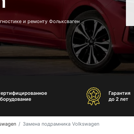
n
гностике и ремонту Фольксваген
Сертифицированное
Гарантия
борудование
до 2 лет
swagen
Замена подрамника Volkswagen