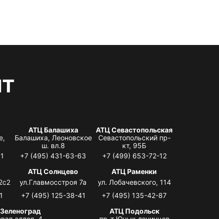
нт
АТЦ Балашиха
АТЦ Севастопольская
е,
Балашиха, Леоновское
Севастопольский пр-
ш. вл.8
кт, 95Б
31
+7 (495) 431-63-63
+7 (499) 653-72-12
АТЦ Солнцево
АТЦ Раменки
2с2
ул.Главмосстроя 7а
ул. Лобачевского, 114
1
+7 (495) 125-38-41
+7 (495) 135-42-87
 Зеленоград
АТЦ Подольск
вая аллея, 4,
пр-т Юных ленинцев