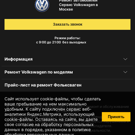
Ремонт автомобилей
Сервис Volkswagen в
Москве
Заказать звонок
Режим работы:
с 9:00 до 21:00
без выходных
Информация
Ремонт Volkswagen по моделям
Прайс-лист на ремонт Фольксваген
Сайт использует cookie-файлы, чтобы сделать
ваше пребывание на нем максимально
© 2010-2026
Сервис Volkswagen в Москве – ремонт и обслуживание
удобным. К cайту подключен сервис веб-
автомобилей
аналитики Яндекс.Метрика, использующий
Принять
Использование товарного знака и логотипов бренда происходит
cookie-файлы
. Оставаясь на сайте, вы даете
исключительно в информационных целях не является нарушением и
свое
согласие на обработку персональных
не требует получения согласия правообладателя.
данных
в порядке, указанном в
политике
Защита данных и политика конфиденциальности.
обработки персональных данных