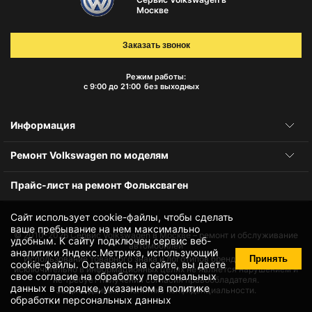
Москве
Заказать звонок
Режим работы:
с 9:00 до 21:00
без выходных
Информация
Ремонт Volkswagen по моделям
Прайс-лист на ремонт Фольксваген
Сайт использует cookie-файлы, чтобы сделать
ваше пребывание на нем максимально
© 2010-2026
Сервис Volkswagen в Москве – ремонт и обслуживание
удобным. К cайту подключен сервис веб-
автомобилей
аналитики Яндекс.Метрика, использующий
Принять
Использование товарного знака и логотипов бренда происходит
cookie-файлы
. Оставаясь на сайте, вы даете
исключительно в информационных целях не является нарушением и
свое
согласие на обработку персональных
не требует получения согласия правообладателя.
данных
в порядке, указанном в
политике
Защита данных и политика конфиденциальности.
обработки персональных данных