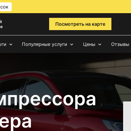
исок
й
Посмотреть на карте
ве
уги
Популярные услуги
Цены
Отзывы
мпрессора
ера