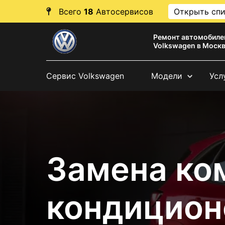
Всего
18
Автосервисов
Открыть сп
Ремонт автомобиле
Volkswagen в Моск
Сервис Volkswagen
Модели
Усл
Замена ко
кондицион