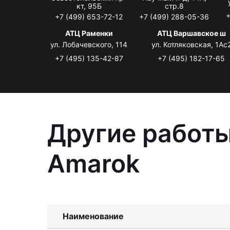
кт, 95Б
стр.8
+
+7 (499) 653-72-12
+7 (499) 288-05-36
АТЦ Раменки
АТЦ Варшавское ш
ул. Лобачевского, 114
ул. Котляковская, 1Ас
+7 (495) 135-42-87
+7 (495) 182-17-65
Другие работы
Amarok
Наименование