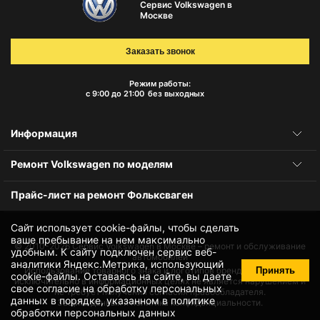
Сервис Volkswagen в
Москве
Заказать звонок
Режим работы:
с 9:00 до 21:00
без выходных
Информация
Ремонт Volkswagen по моделям
Прайс-лист на ремонт Фольксваген
Сайт использует cookie-файлы, чтобы сделать
ваше пребывание на нем максимально
© 2010-2026
Сервис Volkswagen в Москве – ремонт и обслуживание
удобным. К cайту подключен сервис веб-
автомобилей
аналитики Яндекс.Метрика, использующий
Принять
Использование товарного знака и логотипов бренда происходит
cookie-файлы
. Оставаясь на сайте, вы даете
исключительно в информационных целях не является нарушением и
свое
согласие на обработку персональных
не требует получения согласия правообладателя.
данных
в порядке, указанном в
политике
Защита данных и политика конфиденциальности.
обработки персональных данных