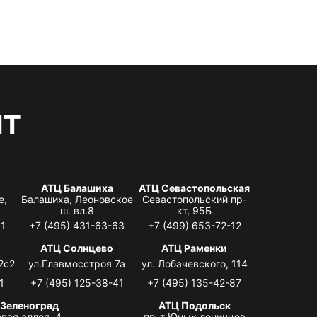
нт
АТЦ Балашиха
АТЦ Севастопольская
е,
Балашиха, Леоновское
Севастопольский пр-
ш. вл.8
кт, 95Б
31
+7 (495) 431-63-63
+7 (499) 653-72-12
АТЦ Солнцево
АТЦ Раменки
2с2
ул.Главмосстроя 7а
ул. Лобачевского, 114
1
+7 (495) 125-38-41
+7 (495) 135-42-87
 Зеленоград
АТЦ Подольск
вая аллея, 4,
пр-т Юных ленинцев