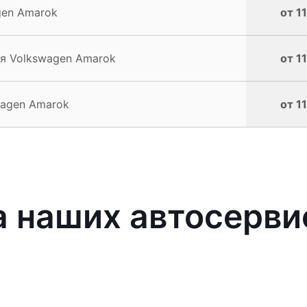
gen Amarok
от 1
я Volkswagen Amarok
от 1
wagen Amarok
от 1
 наших автосерви