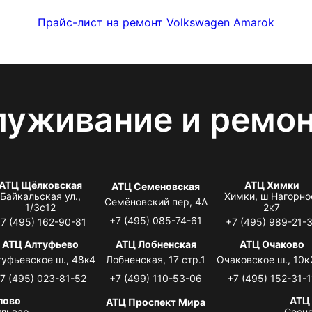
Прайс-лист на ремонт Volkswagen Amarok
луживание и ремо
АТЦ Щёлковская
АТЦ Химки
АТЦ Семеновская
Байкальская ул.,
Химки, ш Нагорно
Семёновский пер, 4А
1/3с12
2к7
+7 (495) 085-74-61
7 (495) 162-90-81
+7 (495) 989-21-
АТЦ Алтуфьево
АТЦ Лобненская
АТЦ Очаково
туфьевское ш., 48к4
Лобненская, 17 стр.1
Очаковское ш., 10к
7 (495) 023-81-52
+7 (499) 110-53-06
+7 (495) 152-31-1
лово
АТЦ
АТЦ Проспект Мира
львар,
Сосно