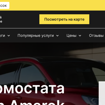
исок
й
Посмотреть на карте
ве
уги
Популярные услуги
Цены
Отзывы
рмостата