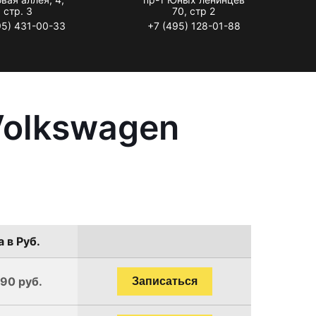
стр. 3
70, стр 2
95) 431-00-33
+7 (495) 128-01-88
Volkswagen
 в Руб.
190 руб.
Записаться