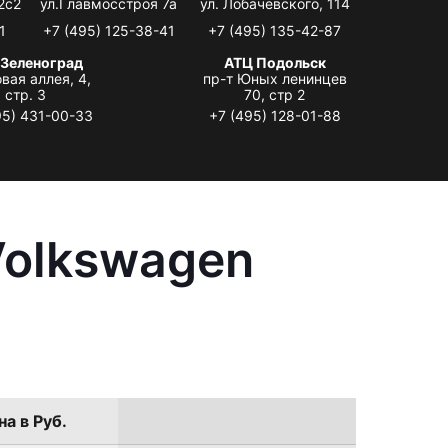
2с2
ул.Главмосстроя 7а
ул. Лобачевского, 114
1
+7 (495) 125-38-41
+7 (495) 135-42-87
 Зеленоград
АТЦ Подольск
вая аллея, 4,
пр-т Юных ленинцев
стр. 3
70, стр 2
95) 431-00-33
+7 (495) 128-01-88
Volkswagen
на в Руб.