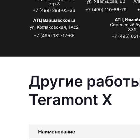
ул. Удальцова, 60
Ал
стр.8
+7 (499) 110-86-79
+
+7 (499) 288-05-36
АТЦ Измай
АТЦ Варшавское ш
Сиреневый бу
ул. Котляковская, 1Ас2
83б
+7 (495) 182-17-65
+7 (495) 021
Другие работы
Teramont X
Наименование