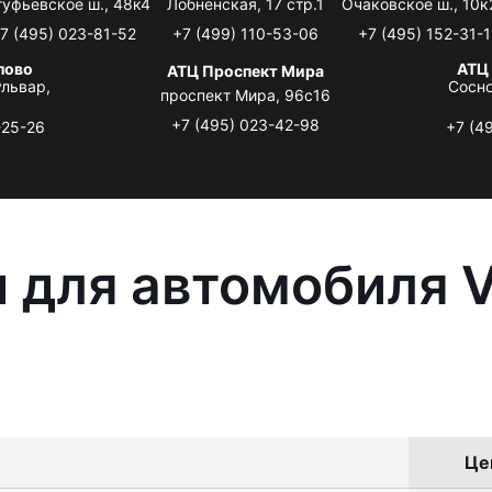
туфьевское ш., 48к4
Лобненская, 17 стр.1
Очаковское ш., 10к
7 (495) 023-81-52
+7 (499) 110-53-06
+7 (495) 152-31-1
лово
АТЦ
АТЦ Проспект Мира
львар,
Сосно
проспект Мира, 96с16
+7 (495) 023-42-98
-25-26
+7 (4
 для автомобиля 
Це