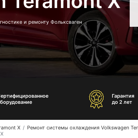
n Teramont X
гностике и ремонту Фольксваген
Сертифицированное
Гарантия
борудование
до 2 лет
ramont X
Ремонт системы охлаждения Volkswagen Ter
 X