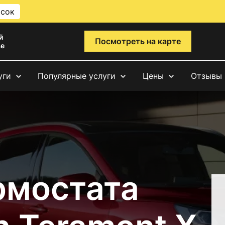
исок
й
Посмотреть на карте
ве
уги
Популярные услуги
Цены
Отзывы
рмостата