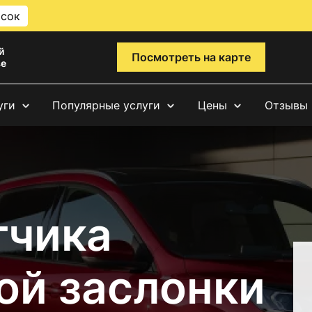
исок
й
Посмотреть на карте
ве
уги
Популярные услуги
Цены
Отзывы
тчика
ой заслонки