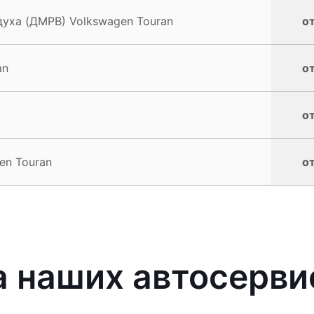
духа (ДМРВ) Volkswagen Touran
от
an
от
от
en Touran
от
 наших автосерви