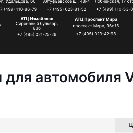
ул. Удальцова, 60
Алтуфьевское ш., 48к4
Лобненская, 17 стр
7 (499) 110-86-79
+7 (495) 023-81-52
+7 (499) 110-53-
АТЦ Измайлово
АТЦ Проспект Мира
Сиреневый бульвар,
2
проспект Мира, 96с16
83б
+7 (495) 023-42-98
+7 (495) 021-25-26
 для автомобиля 
Ц