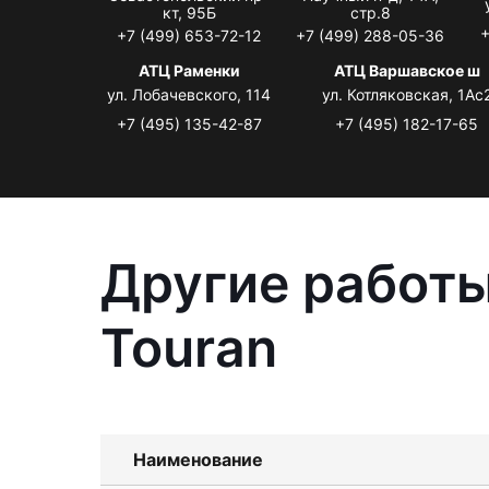
кт, 95Б
стр.8
+
+7 (499) 653-72-12
+7 (499) 288-05-36
АТЦ Раменки
АТЦ Варшавское ш
ул. Лобачевского, 114
ул. Котляковская, 1Ас
+7 (495) 135-42-87
+7 (495) 182-17-65
Другие работы
Touran
Наименование