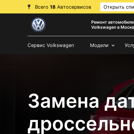
Всего
18
Автосервисов
Открыть сп
Ремонт автомобиле
Volkswagen в Моск
Сервис Volkswagen
Модели
Усл
Замена да
дроссельн