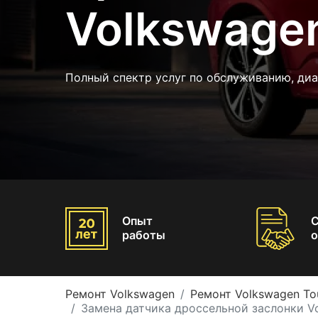
Volkswage
Полный спектр услуг по обслуживанию, диа
Опыт
работы
о
Ремонт Volkswagen
Ремонт Volkswagen To
Замена датчика дроссельной заслонки V