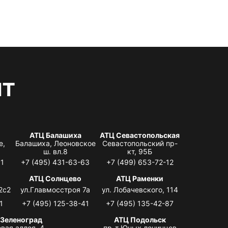
нт
АТЦ Балашиха
АТЦ Севастопольская
е,
Балашиха, Леоновское
Севастопольский пр-
ш. вл.8
кт, 95Б
31
+7 (495) 431-63-63
+7 (499) 653-72-12
АТЦ Солнцево
АТЦ Раменки
2с2
ул.Главмосстроя 7а
ул. Лобачевского, 114
1
+7 (495) 125-38-41
+7 (495) 135-42-87
 Зеленоград
АТЦ Подольск
вая аллея, 4,
пр-т Юных ленинцев