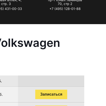
стр. 3
70, стр 2
95) 431-00-33
+7 (495) 128-01-88
Volkswagen
.
б.
Записаться