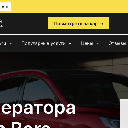
исок
й
Посмотреть на карте
ве
уги
Популярные услуги
Цены
Отзывы
нератора