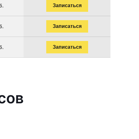
б.
Записаться
б.
Записаться
б.
Записаться
сов