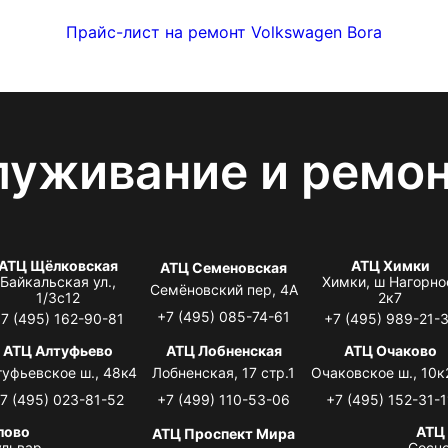
Прайс-лист на ремонт Volkswagen Bora
луживание и ремо
АТЦ Щёлковская
АТЦ Химки
АТЦ Семеновская
Байкальская ул.,
Химки, ш Нагорно
Семёновский пер, 4А
1/3с12
2к7
+7 (495) 085-74-61
7 (495) 162-90-81
+7 (495) 989-21-
АТЦ Алтуфьево
АТЦ Лобненская
АТЦ Очаково
туфьевское ш., 48к4
Лобненская, 17 стр.1
Очаковское ш., 10к
7 (495) 023-81-52
+7 (499) 110-53-06
+7 (495) 152-31-1
лово
АТЦ
АТЦ Проспект Мира
львар,
Сосно