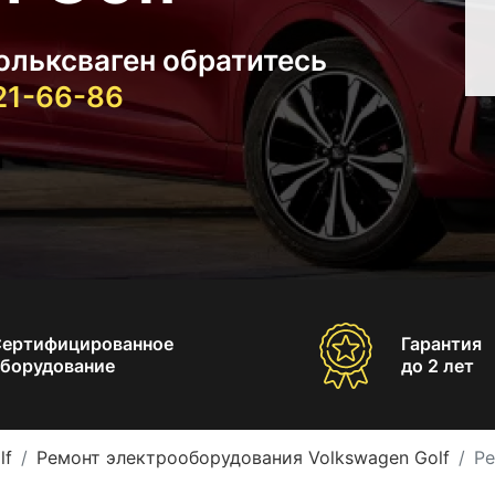
ольксваген обратитесь
021-66-86
Сертифицированное
Гарантия
борудование
до 2 лет
lf
Ремонт электрооборудования Volkswagen Golf
Ре