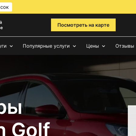
исок
й
Посмотреть на карте
ве
уги
Популярные услуги
Цены
Отзывы
ры
 Golf