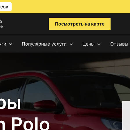
исок
й
Посмотреть на карте
ве
уги
Популярные услуги
Цены
Отзывы
ры
 Polo