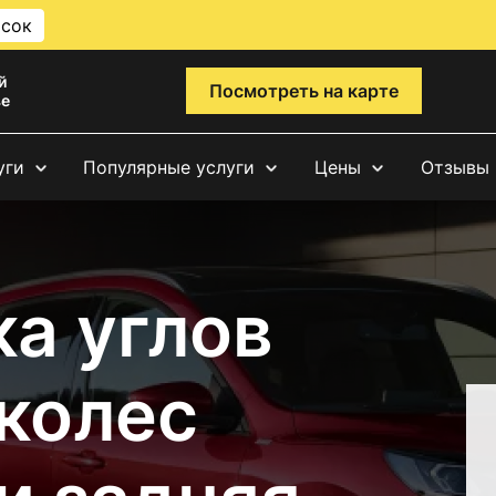
исок
й
Посмотреть на карте
ве
уги
Популярные услуги
Цены
Отзывы
а углов
 колес