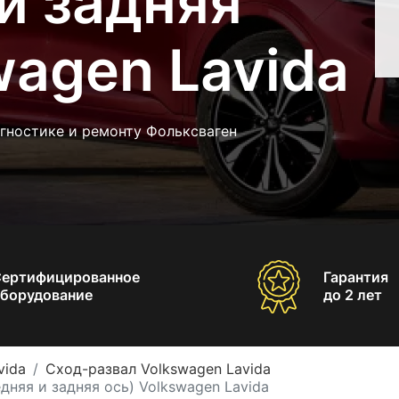
и задняя
wagen Lavida
гностике и ремонту Фольксваген
Сертифицированное
Гарантия
борудование
до 2 лет
vida
Сход-развал Volkswagen Lavida
дняя и задняя ось) Volkswagen Lavida