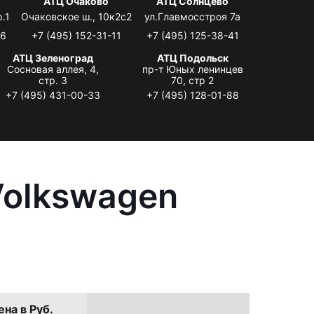
я
АТЦ Очаково
АТЦ Солнцево
.1
Очаковское ш., 10к2с2
ул.Главмосстроя 7а
06
+7 (495) 152-31-11
+7 (495) 125-38-41
АТЦ Зеленоград
АТЦ Подольск
Сосновая аллея, 4,
пр-т Юных ленинцев
стр. 3
70, стр 2
+7 (495) 431-00-33
+7 (495) 128-01-88
Volkswagen
ена в Руб.