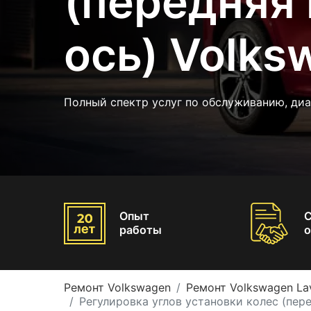
(передняя 
ось) Volks
Полный спектр услуг по обслуживанию, диа
Опыт
работы
о
Ремонт Volkswagen
Ремонт Volkswagen La
Регулировка углов установки колес (пере