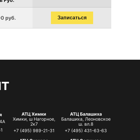
0 руб.
Записаться
нт
АТЦ Химки
АТЦ Балашиха
я
Химки, ш Нагорное,
Балашиха, Леоновское
 4А
2к7
ш. вл.8
61
+7 (495) 989-21-31
+7 (495) 431-63-63