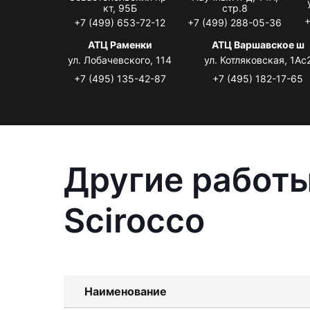
кт, 95Б
стр.8
+
+7 (499) 653-72-12
+7 (499) 288-05-36
АТЦ Раменки
АТЦ Варшавское ш
ул. Лобачевского, 114
ул. Котляковская, 1Ас
+7 (495) 135-42-87
+7 (495) 182-17-65
Другие работы
Scirocco
Наименование