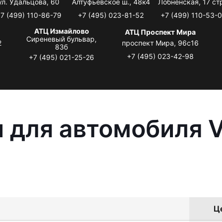
ул. Удальцова, 60
Алтуфьевское ш., 48к4
Лобненская, 17 стр
7 (499) 110-86-79
+7 (495) 023-81-52
+7 (499) 110-53-
АТЦ Измайлово
АТЦ Проспект Мира
Сиреневый бульвар,
2
проспект Мира, 96с16
83б
+7 (495) 023-42-98
+7 (495) 021-25-26
 для автомобиля 
Це