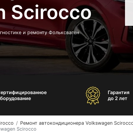
 Scirocco
гностике и ремонту Фольксваген
Сертифицированное
Гарантия
борудование
до 2 лет
irocco
Ремонт автокондиционера Volkswagen Scirocc
wagen Scirocco