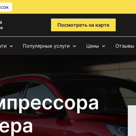
исок
й
Посмотреть на карте
ве
уги
Популярные услуги
Цены
Отзывы
мпрессора
ера