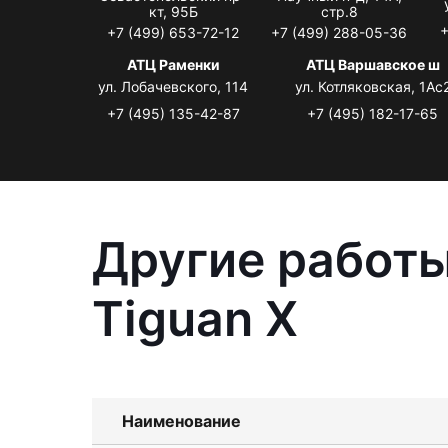
кт, 95Б
стр.8
+
+7 (499) 653-72-12
+7 (499) 288-05-36
АТЦ Раменки
АТЦ Варшавское ш
ул. Лобачевского, 114
ул. Котляковская, 1Ас
+7 (495) 135-42-87
+7 (495) 182-17-65
Другие работы
Tiguan X
Наименование