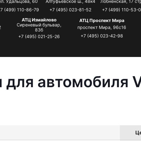
ул. Удальцова, 60
Алтуфьевское ш., 48к4
Лобненская, 17 стр
7 (499) 110-86-79
+7 (495) 023-81-52
+7 (499) 110-53-
АТЦ Измайлово
АТЦ Проспект Мира
Сиреневый бульвар,
2
проспект Мира, 96с16
83б
+7 (495) 023-42-98
+7 (495) 021-25-26
 для автомобиля 
Це