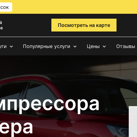
исок
й
Посмотреть на карте
ве
уги
Популярные услуги
Цены
Отзывы
мпрессора
ера