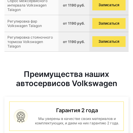
Сброс межсервисного
интервала Volkswagen
от 1190 руб.
Записаться
Talagon
Регулировка фар
от 1190 руб.
Записаться
Volkswagen Talagon
Регулировка стояночного
тормоза Volkswagen
от 1190 руб.
Записаться
Talagon
Преимущества наших
автосервисов Volkswagen
Гарантия 2 года
Мы уверены в качестве своих материалов и
комплектующих, и даем на них гарантию 2 года.