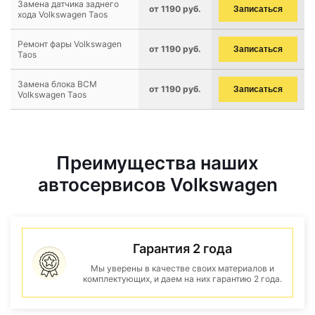
Замена датчика заднего
от 1190 руб.
Записаться
хода Volkswagen Taos
Ремонт фары Volkswagen
от 1190 руб.
Записаться
Taos
Замена блока BCM
от 1190 руб.
Записаться
Volkswagen Taos
Преимущества наших
автосервисов Volkswagen
Гарантия 2 года
Мы уверены в качестве своих материалов и
комплектующих, и даем на них гарантию 2 года.