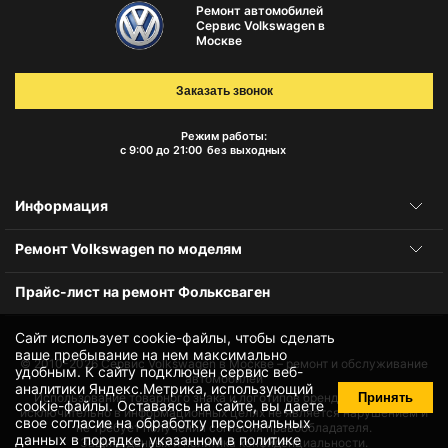
Ремонт автомобилей
Сервис Volkswagen в
Москве
Заказать звонок
Режим работы:
с 9:00 до 21:00
без выходных
Информация
Ремонт Volkswagen по моделям
Прайс-лист на ремонт Фольксваген
Сайт использует cookie-файлы, чтобы сделать
ваше пребывание на нем максимально
© 2010-2026
Сервис Volkswagen в Москве – ремонт и обслуживание
удобным. К cайту подключен сервис веб-
автомобилей
аналитики Яндекс.Метрика, использующий
Принять
Использование товарного знака и логотипов бренда происходит
cookie-файлы
. Оставаясь на сайте, вы даете
исключительно в информационных целях не является нарушением и
свое
согласие на обработку персональных
не требует получения согласия правообладателя.
данных
в порядке, указанном в
политике
Защита данных и политика конфиденциальности.