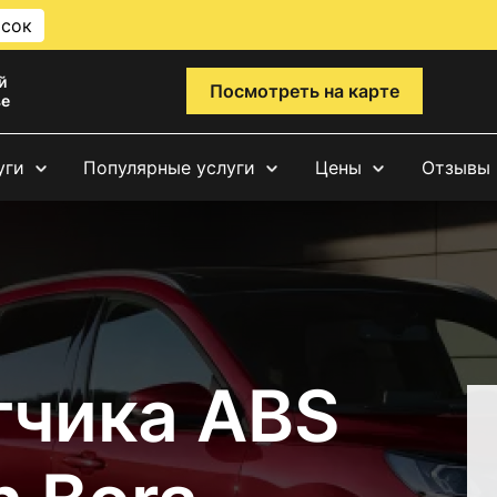
исок
й
Посмотреть на карте
ве
уги
Популярные услуги
Цены
Отзывы
тчика ABS