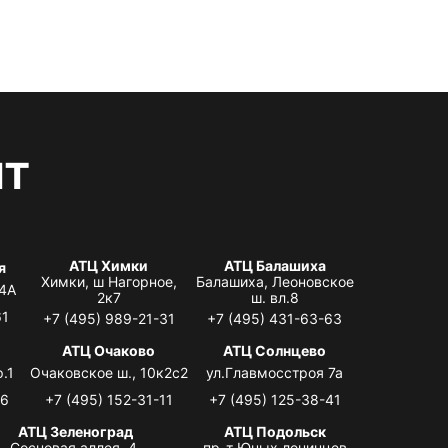
нт
АТЦ Химки
АТЦ Балашиха
я
Химки, ш Нагорное,
Балашиха, Леоновское
 4А
2к7
ш. вл.8
61
+7 (495) 989-21-31
+7 (495) 431-63-63
я
АТЦ Очаково
АТЦ Солнцево
.1
Очаковское ш., 10к2с2
ул.Главмосстроя 7а
06
+7 (495) 152-31-11
+7 (495) 125-38-41
АТЦ Зеленоград
АТЦ Подольск
Сосновая аллея, 4,
пр-т Юных ленинцев