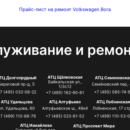
Прайс-лист на ремонт Volkswagen Bora
луживание и ремо
АТЦ Щёлковская
ТЦ Долгопрудный
АТЦ Семеновска
Байкальская ул.,
Береговой пр-д, 5
Семёновский пер,
1/3с12
7 (495) 032-08-22
+7 (495) 085-74-
+7 (495) 162-90-81
АТЦ Удальцова
АТЦ Алтуфьево
АТЦ Лобненска
ул. Удальцова, 60
Алтуфьевское ш., 48к4
Лобненская, 17 стр
7 (499) 110-86-79
+7 (495) 023-81-52
+7 (499) 110-53-
АТЦ Измайлово
АТЦ Проспект Мира
Сиреневый бульвар,