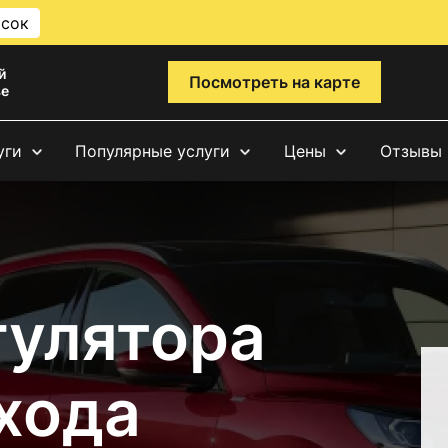
исок
й
Посмотреть на карте
ве
уги
Популярные услуги
Цены
Отзывы
гулятора
хода