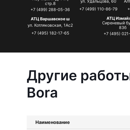
ул. Удальцова, 60
Ал
стр.8
+7 (499) 110-86-79
+
+7 (499) 288-05-36
АТЦ Измай
АТЦ Варшавское ш
Сиреневый бу
ул. Котляковская, 1Ас2
83б
+7 (495) 182-17-65
+7 (495) 021
Другие работы
Bora
Наименование