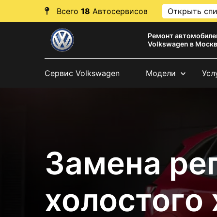
Всего
18
Автосервисов
Открыть сп
Ремонт автомобиле
Volkswagen в Моск
Сервис Volkswagen
Модели
Усл
Замена ре
холостого 