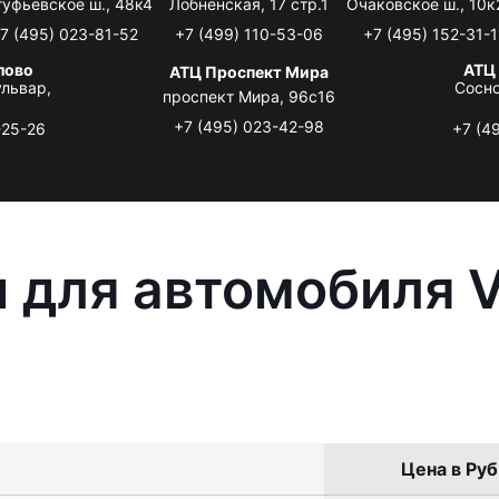
туфьевское ш., 48к4
Лобненская, 17 стр.1
Очаковское ш., 10к
7 (495) 023-81-52
+7 (499) 110-53-06
+7 (495) 152-31-1
лово
АТЦ
АТЦ Проспект Мира
львар,
Сосно
проспект Мира, 96с16
+7 (495) 023-42-98
-25-26
+7 (4
 для автомобиля 
Цена в Руб