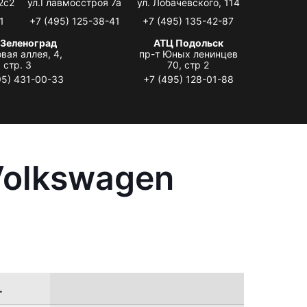
2с2
ул.Главмосстроя 7а
ул. Лобачевского, 114
1
+7 (495) 125-38-41
+7 (495) 135-42-87
 Зеленоград
АТЦ Подольск
вая аллея, 4,
пр-т Юных ленинцев
стр. 3
70, стр 2
95) 431-00-33
+7 (495) 128-01-88
Volkswagen
.