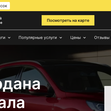
исок
й
Посмотреть на карте
ве
уги
Популярные услуги
Цены
Отзывы
рдана
ала