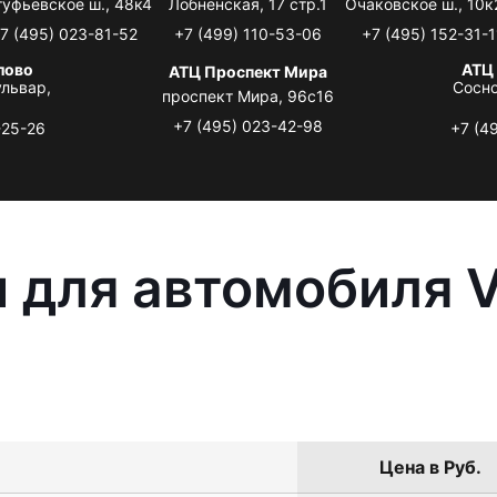
туфьевское ш., 48к4
Лобненская, 17 стр.1
Очаковское ш., 10к
7 (495) 023-81-52
+7 (499) 110-53-06
+7 (495) 152-31-1
лово
АТЦ
АТЦ Проспект Мира
львар,
Сосно
проспект Мира, 96с16
+7 (495) 023-42-98
-25-26
+7 (4
 для автомобиля 
Цена в Руб.