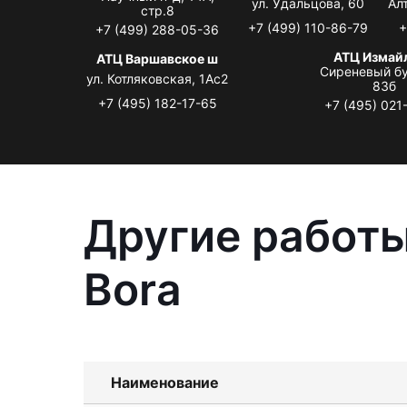
ул. Удальцова, 60
Ал
стр.8
+7 (499) 110-86-79
+
+7 (499) 288-05-36
АТЦ Измай
АТЦ Варшавское ш
Сиреневый бу
ул. Котляковская, 1Ас2
83б
+7 (495) 182-17-65
+7 (495) 021
Другие работы
Bora
Наименование