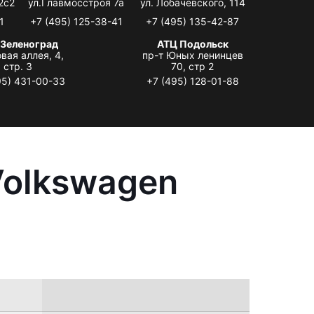
2с2
ул.Главмосстроя 7а
ул. Лобачевского, 114
1
+7 (495) 125-38-41
+7 (495) 135-42-87
 Зеленоград
АТЦ Подольск
вая аллея, 4,
пр-т Юных ленинцев
стр. 3
70, стр 2
95) 431-00-33
+7 (495) 128-01-88
Volkswagen