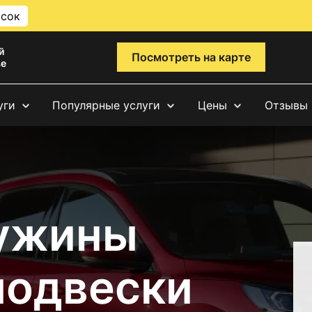
исок
й
Посмотреть на карте
ве
уги
Популярные услуги
Цены
Отзывы
ружины
подвески