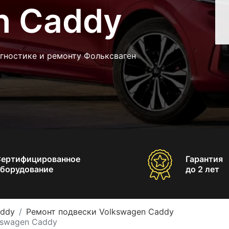
n Caddy
гностике и ремонту Фольксваген
Сертифицированное
Гарантия
борудование
до 2 лет
addy
Ремонт подвески Volkswagen Caddy
kswagen Caddy