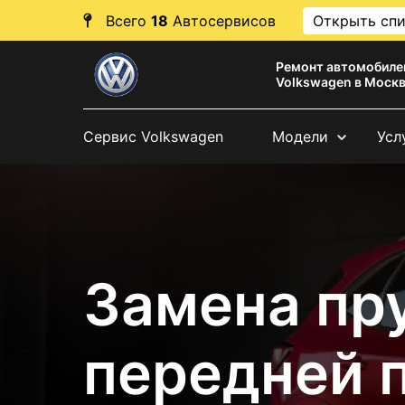
Всего
18
Автосервисов
Открыть сп
Ремонт автомобиле
Volkswagen в Моск
Сервис Volkswagen
Модели
Усл
Замена п
передней 