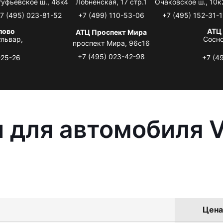
туфьевское ш., 48к4
Лобненская, 17 стр.1
Очаковское ш., 10к
7 (495) 023-81-52
+7 (499) 110-53-06
+7 (495) 152-31-1
лово
АТЦ
АТЦ Проспект Мира
львар,
Сосно
проспект Мира, 96с16
+7 (495) 023-42-98
-25-26
+7 (4
 для автомобиля 
Цена