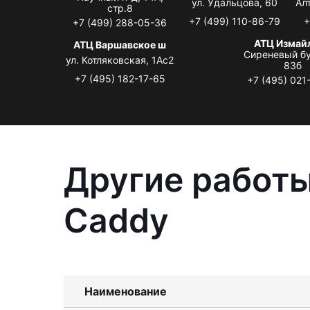
ул. Удальцова, 60
Ал
стр.8
+7 (499) 110-86-79
+
+7 (499) 288-05-36
АТЦ Измай
АТЦ Варшавское ш
Сиреневый бу
ул. Котляковская, 1Ас2
83б
+7 (495) 182-17-65
+7 (495) 021
Другие работы
Caddy
Наименование