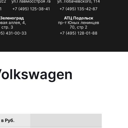
2с2
ул.Главмосстроя 7а
ул. Лобачевского, 114
1
+7 (495) 125-38-41
+7 (495) 135-42-87
 Зеленоград
АТЦ Подольск
вая аллея, 4,
пр-т Юных ленинцев
стр. 3
70, стр 2
95) 431-00-33
+7 (495) 128-01-88
Volkswagen
 в Руб.