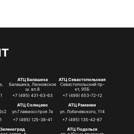
нт
АТЦ Балашиха
АТЦ Севастопольская
е,
Балашиха, Леоновское
Севастопольский пр-
ш. вл.8
кт, 95Б
31
+7 (495) 431-63-63
+7 (499) 653-72-12
АТЦ Солнцево
АТЦ Раменки
2с2
ул.Главмосстроя 7а
ул. Лобачевского, 114
1
+7 (495) 125-38-41
+7 (495) 135-42-87
 Зеленоград
АТЦ Подольск
вая аллея, 4,
пр-т Юных ленинцев