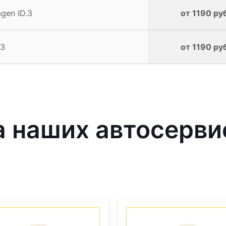
gen ID.3
от 1190 ру
.3
от 1190 ру
 наших автосерви