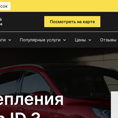
исок
й
Посмотреть на карте
ве
уги
Популярные услуги
Цены
Отзывы
епления