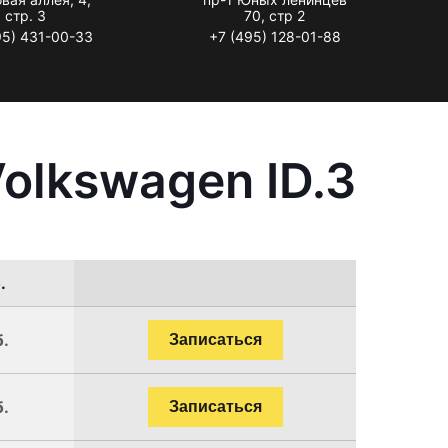
стр. 3
70, стр 2
95) 431-00-33
+7 (495) 128-01-88
olkswagen ID.3
.
б.
Записаться
б.
Записаться