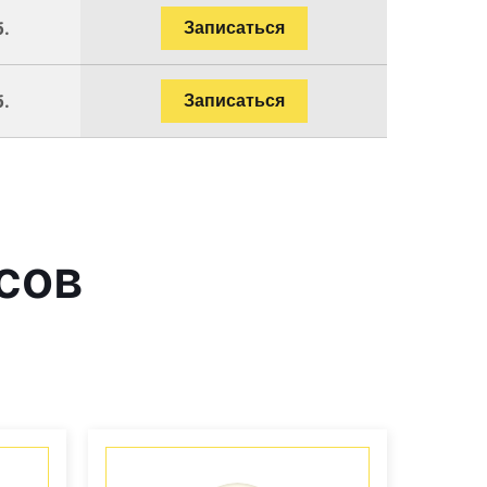
б.
Записаться
б.
Записаться
сов