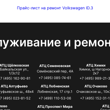
Прайс-лист на ремонт Volkswagen ID.3
луживание и ремо
АТЦ Щёлковская
АТЦ Химки
АТЦ Семеновская
Байкальская ул.,
Химки, ш Нагорно
Семёновский пер, 4А
1/3с12
2к7
+7 (495) 085-74-61
7 (495) 162-90-81
+7 (495) 989-21-
АТЦ Алтуфьево
АТЦ Лобненская
АТЦ Очаково
туфьевское ш., 48к4
Лобненская, 17 стр.1
Очаковское ш., 10к
7 (495) 023-81-52
+7 (499) 110-53-06
+7 (495) 152-31-1
лово
АТЦ
АТЦ Проспект Мира
львар,
Сосно