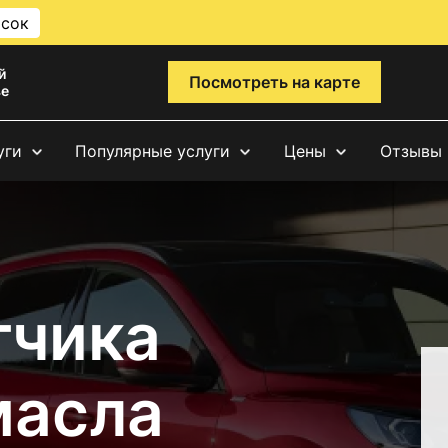
исок
й
Посмотреть на карте
ве
уги
Популярные услуги
Цены
Отзывы
тчика
масла