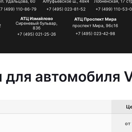
ул. Удальцова, 60
Алтуфьевское ш., 48к4
Лобненская, 17 стр
7 (499) 110-86-79
+7 (495) 023-81-52
+7 (499) 110-53-
АТЦ Измайлово
АТЦ Проспект Мира
Сиреневый бульвар,
2
проспект Мира, 96с16
83б
+7 (495) 023-42-98
+7 (495) 021-25-26
 для автомобиля V
Це
от