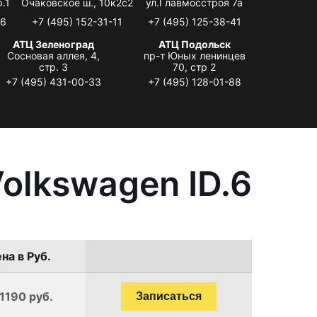
.1
Очаковское ш., 10к2с2
ул.Главмосстроя 7а
06
+7 (495) 152-31-11
+7 (495) 125-38-41
АТЦ Зеленоград
АТЦ Подольск
Сосновая аллея, 4,
пр-т Юных ленинцев
стр. 3
70, стр 2
+7 (495) 431-00-33
+7 (495) 128-01-88
olkswagen ID.6
на в Руб.
 1190 руб.
Записаться