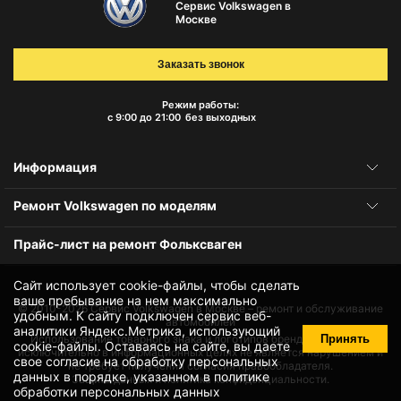
Сервис Volkswagen в
Москве
Заказать звонок
Режим работы:
с 9:00 до 21:00
без выходных
Информация
Ремонт Volkswagen по моделям
Прайс-лист на ремонт Фольксваген
Сайт использует cookie-файлы, чтобы сделать
ваше пребывание на нем максимально
© 2010-2026
Сервис Volkswagen в Москве – ремонт и обслуживание
удобным. К cайту подключен сервис веб-
автомобилей
аналитики Яндекс.Метрика, использующий
Принять
Использование товарного знака и логотипов бренда происходит
cookie-файлы
. Оставаясь на сайте, вы даете
исключительно в информационных целях не является нарушением и
свое
согласие на обработку персональных
не требует получения согласия правообладателя.
данных
в порядке, указанном в
политике
Защита данных и политика конфиденциальности.
обработки персональных данных