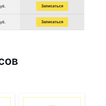
уб.
Записаться
уб.
Записаться
сов