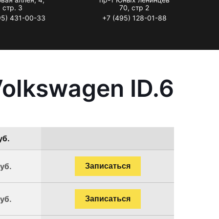
стр. 3
70, стр 2
95) 431-00-33
+7 (495) 128-01-88
olkswagen ID.6
уб.
уб.
Записаться
уб.
Записаться