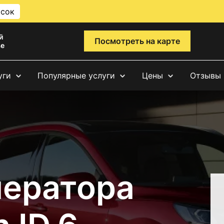
исок
й
Посмотреть на карте
ве
уги
Популярные услуги
Цены
Отзывы
нератора