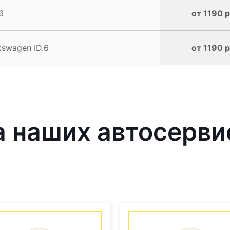
6
от 1190 р
swagen ID.6
от 1190 р
 наших автосерви