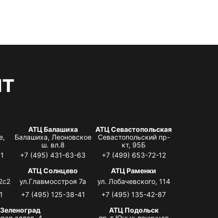
нт
АТЦ Балашиха
АТЦ Севастопольская
е,
Балашиха, Леоновское
Севастопольский пр-
ш. вл.8
кт, 95Б
31
+7 (495) 431-63-63
+7 (499) 653-72-12
АТЦ Солнцево
АТЦ Раменки
2с2
ул.Главмосстроя 7а
ул. Лобачевского, 114
1
+7 (495) 125-38-41
+7 (495) 135-42-87
 Зеленоград
АТЦ Подольск
вая аллея, 4,
пр-т Юных ленинцев