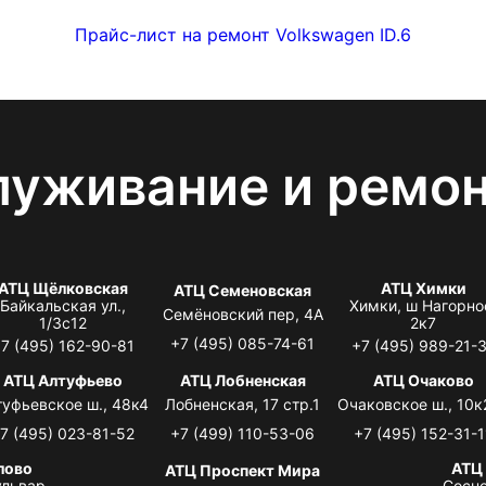
Прайс-лист на ремонт Volkswagen ID.6
луживание и ремо
АТЦ Щёлковская
АТЦ Химки
АТЦ Семеновская
Байкальская ул.,
Химки, ш Нагорно
Семёновский пер, 4А
1/3с12
2к7
+7 (495) 085-74-61
7 (495) 162-90-81
+7 (495) 989-21-
АТЦ Алтуфьево
АТЦ Лобненская
АТЦ Очаково
туфьевское ш., 48к4
Лобненская, 17 стр.1
Очаковское ш., 10к
7 (495) 023-81-52
+7 (499) 110-53-06
+7 (495) 152-31-1
лово
АТЦ
АТЦ Проспект Мира
львар,
Сосно