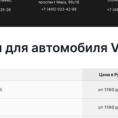
проспект Мира, 96с16
+7 (495) 023-42-98
-25-26
+7 (4
 для автомобиля V
Цена в Р
.6
от 1190 р
от 1190 р