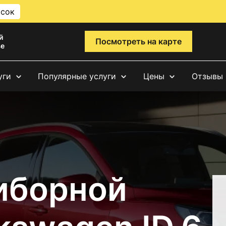
исок
й
Посмотреть на карте
ве
уги
Популярные услуги
Цены
Отзывы
иборной