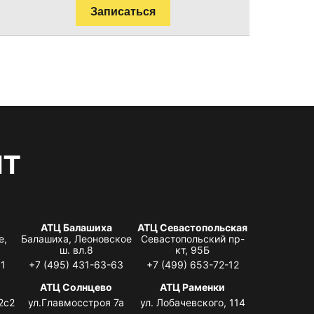
Записаться
нт
АТЦ Балашиха
АТЦ Севастопольская
е,
Балашиха, Леоновское
Севастопольский пр-
ш. вл.8
кт, 95Б
31
+7 (495) 431-63-63
+7 (499) 653-72-12
АТЦ Солнцево
АТЦ Раменки
2с2
ул.Главмосстроя 7а
ул. Лобачевского, 114