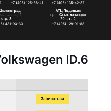
1
+7 (495) 125-38-41
+7 (495) 135-42-87
 Зеленоград
АТЦ Подольск
вая аллея, 4,
пр-т Юных ленинцев
стр. 3
70, стр 2
95) 431-00-33
+7 (495) 128-01-88
olkswagen ID.6
Записаться