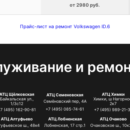
от 2980 руб.
Прайс-лист на ремонт Volkswagen ID.6
луживание и ремо
АТЦ Щёлковская
АТЦ Химки
АТЦ Семеновская
Байкальская ул.,
Химки, ш Нагорно
Семёновский пер, 4А
1/3с12
2к7
+7 (495) 085-74-61
7 (495) 162-90-81
+7 (495) 989-21-
АТЦ Алтуфьево
АТЦ Лобненская
АТЦ Очаково
туфьевское ш., 48к4
Лобненская, 17 стр.1
Очаковское ш., 10к