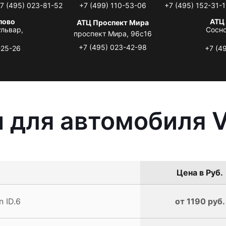
7 (495) 023-81-52
+7 (499) 110-53-06
+7 (495) 152-31-1
лово
АТЦ
АТЦ Проспект Мира
львар,
Сосно
проспект Мира, 96с16
+7 (495) 023-42-98
-25-26
+7 (4
 для автомобиля V
Цена в Руб.
 ID.6
от 1190 руб.