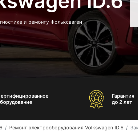
kswagen ID.6
гностике и ремонту Фольксваген
Сертифицированное
Гарантия
борудование
до 2 лет
6
Ремонт электрооборудования Volkswagen ID.6
За