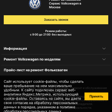
Сервис Volkswagen в
Москве
Заказать звонок
Режим работы:
с 9:00 до 21:00
без выходных
Информация
Ремонт Volkswagen по моделям
Прайс-лист на ремонт Фольксваген
Сайт использует cookie-файлы, чтобы сделать
ваше пребывание на нем максимально
© 2010-2026
Сервис Volkswagen в Москве – ремонт и обслуживание
удобным. К cайту подключен сервис веб-
автомобилей
аналитики Яндекс.Метрика, использующий
Принять
Использование товарного знака и логотипов бренда происходит
cookie-файлы
. Оставаясь на сайте, вы даете
исключительно в информационных целях не является нарушением и
свое
согласие на обработку персональных
не требует получения согласия правообладателя.
данных
в порядке, указанном в
политике
Защита данных и политика конфиденциальности.
обработки персональных данных