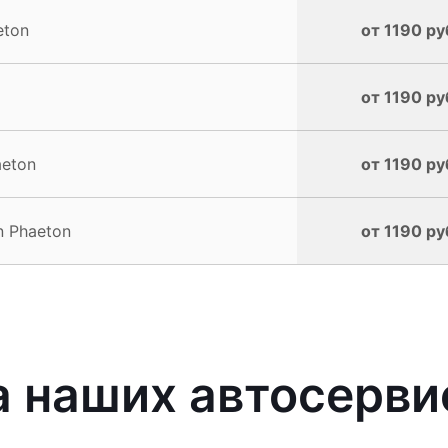
eton
от 1190 ру
от 1190 ру
aeton
от 1190 ру
n Phaeton
от 1190 ру
 наших автосерви