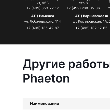
кт, 95Б
стр.8
+
+7 (499) 653-72-12
+7 (499) 288-05-36
АТЦ Раменки
АТЦ Варшавское ш
ул. Лобачевского, 114
ул. Котляковская, 1Ас
+7 (495) 135-42-87
+7 (495) 182-17-65
Другие работы
Phaeton
Наименование