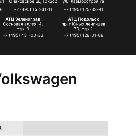
.1
Очаковское ш., 10к2с2
ул.Главмосстроя 7а
06
+7 (495) 152-31-11
+7 (495) 125-38-41
АТЦ Зеленоград
АТЦ Подольск
Сосновая аллея, 4,
пр-т Юных ленинцев
стр. 3
70, стр 2
+7 (495) 431-00-33
+7 (495) 128-01-88
Volkswagen
б.