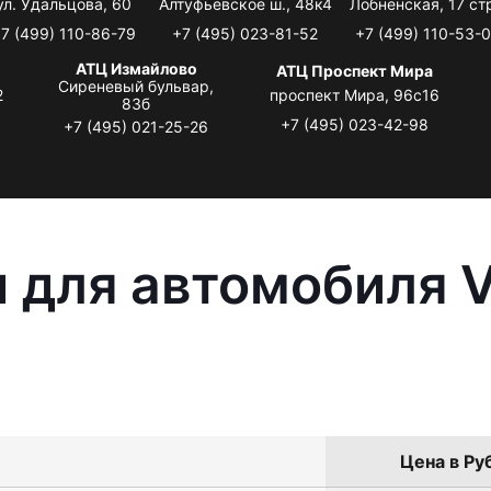
ул. Удальцова, 60
Алтуфьевское ш., 48к4
Лобненская, 17 стр
7 (499) 110-86-79
+7 (495) 023-81-52
+7 (499) 110-53-
АТЦ Измайлово
АТЦ Проспект Мира
Сиреневый бульвар,
2
проспект Мира, 96с16
83б
+7 (495) 023-42-98
+7 (495) 021-25-26
 для автомобиля 
Цена в Ру