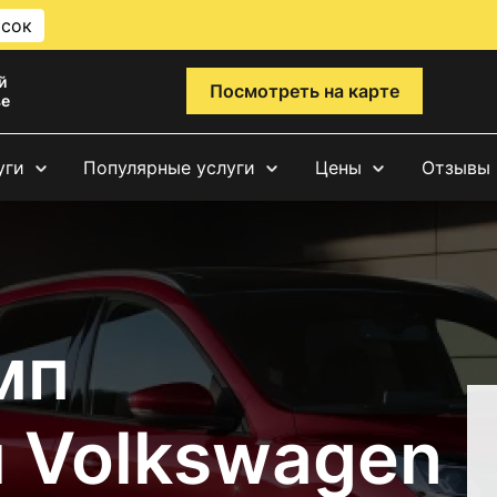
исок
й
Посмотреть на карте
ве
уги
Популярные услуги
Цены
Отзывы
мп
 Volkswagen