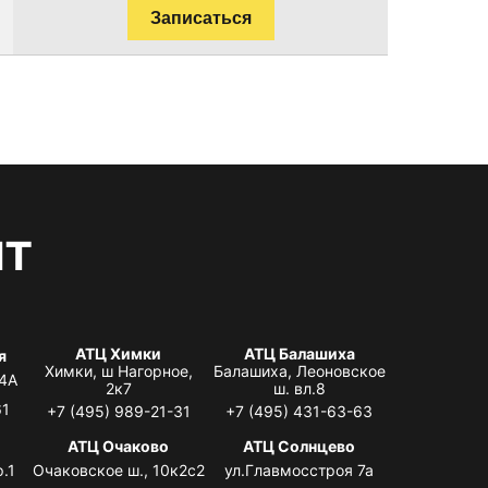
Записаться
нт
АТЦ Химки
АТЦ Балашиха
я
Химки, ш Нагорное,
Балашиха, Леоновское
 4А
2к7
ш. вл.8
61
+7 (495) 989-21-31
+7 (495) 431-63-63
я
АТЦ Очаково
АТЦ Солнцево
.1
Очаковское ш., 10к2с2
ул.Главмосстроя 7а