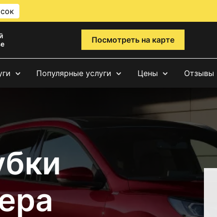
исок
й
Посмотреть на карте
ве
уги
Популярные услуги
Цены
Отзывы
убки
ера