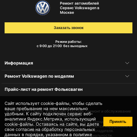
Ремонт автомобилей
Сервис Volkswagen в
Москве
Заказать звонок
Режим работы:
с 9:00 до 21:00
без выходных
Информация
Ремонт Volkswagen по моделям
Прайс-лист на ремонт Фольксваген
Сайт использует cookie-файлы, чтобы сделать
ваше пребывание на нем максимально
© 2010-2026
Сервис Volkswagen в Москве – ремонт и обслуживание
удобным. К cайту подключен сервис веб-
автомобилей
аналитики Яндекс.Метрика, использующий
Принять
Использование товарного знака и логотипов бренда происходит
cookie-файлы
. Оставаясь на сайте, вы даете
исключительно в информационных целях не является нарушением и
свое
согласие на обработку персональных
не требует получения согласия правообладателя.
данных
в порядке, указанном в
политике
Защита данных и политика конфиденциальности.