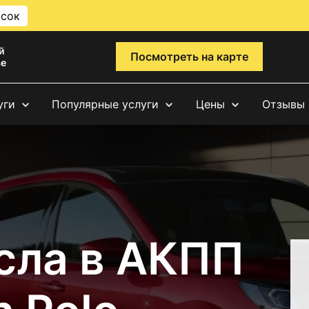
исок
й
Посмотреть на карте
ве
уги
Популярные услуги
Цены
Отзывы
сла в АКПП