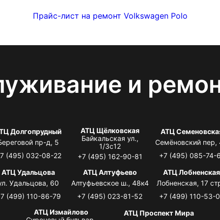
Прайс-лист на ремонт Volkswagen Polo
луживание и ремо
АТЦ Щёлковская
ТЦ Долгопрудный
АТЦ Семеновска
Байкальская ул.,
Береговой пр-д, 5
Семёновский пер,
1/3с12
7 (495) 032-08-22
+7 (495) 085-74-
+7 (495) 162-90-81
АТЦ Удальцова
АТЦ Алтуфьево
АТЦ Лобненска
ул. Удальцова, 60
Алтуфьевское ш., 48к4
Лобненская, 17 стр
7 (499) 110-86-79
+7 (495) 023-81-52
+7 (499) 110-53-
АТЦ Измайлово
АТЦ Проспект Мира
Сиреневый бульвар,