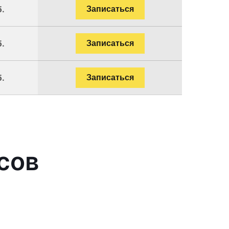
б.
Записаться
б.
Записаться
б.
Записаться
сов