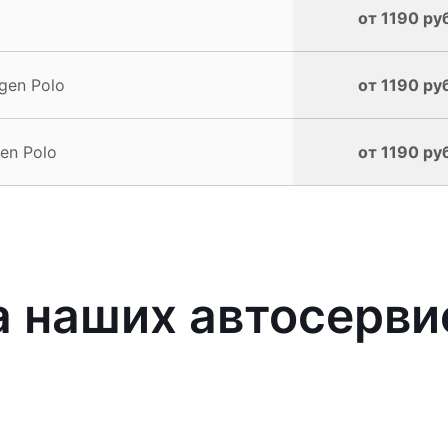
от 1190 ру
gen Polo
от 1190 ру
en Polo
от 1190 ру
 наших автосерви