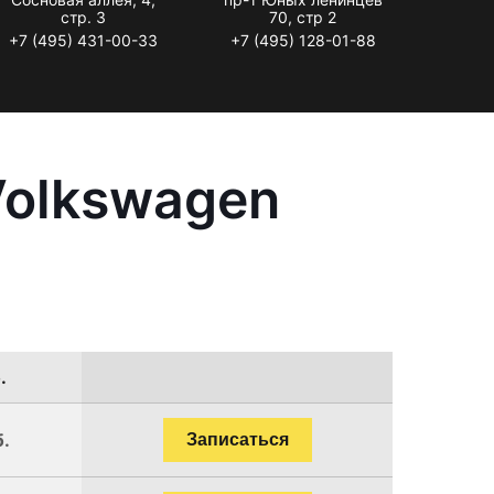
стр. 3
70, стр 2
+7 (495) 431-00-33
+7 (495) 128-01-88
Volkswagen
.
б.
Записаться