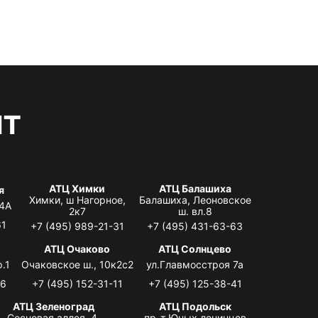
нт
АТЦ Химки
АТЦ Балашиха
я
Химки, ш Нагорное,
Балашиха, Леоновское
 4А
2к7
ш. вл.8
61
+7 (495) 989-21-31
+7 (495) 431-63-63
я
АТЦ Очаково
АТЦ Солнцево
.1
Очаковское ш., 10к2с2
ул.Главмосстроя 7а
06
+7 (495) 152-31-11
+7 (495) 125-38-41
АТЦ Зеленоград
АТЦ Подольск
Сосновая аллея, 4,
пр-т Юных ленинцев