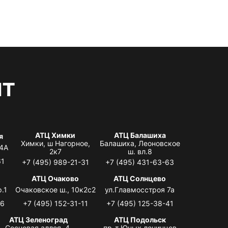
нт
АТЦ Химки
АТЦ Балашиха
я
Химки, ш Нагорное,
Балашиха, Леоновское
 4А
2к7
ш. вл.8
61
+7 (495) 989-21-31
+7 (495) 431-63-63
я
АТЦ Очаково
АТЦ Солнцево
.1
Очаковское ш., 10к2с2
ул.Главмосстроя 7а
06
+7 (495) 152-31-11
+7 (495) 125-38-41
АТЦ Зеленоград
АТЦ Подольск
Сосновая аллея, 4,
пр-т Юных ленинцев