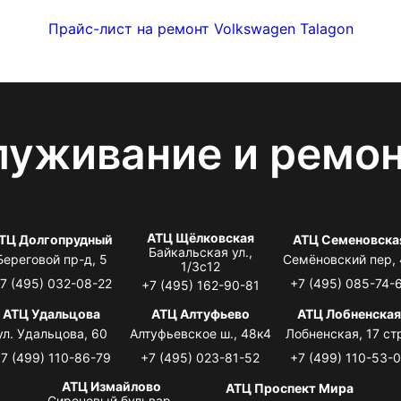
Прайс-лист на ремонт Volkswagen Talagon
луживание и ремо
АТЦ Щёлковская
ТЦ Долгопрудный
АТЦ Семеновска
Байкальская ул.,
Береговой пр-д, 5
Семёновский пер,
1/3с12
7 (495) 032-08-22
+7 (495) 085-74-
+7 (495) 162-90-81
АТЦ Удальцова
АТЦ Алтуфьево
АТЦ Лобненска
ул. Удальцова, 60
Алтуфьевское ш., 48к4
Лобненская, 17 стр
7 (499) 110-86-79
+7 (495) 023-81-52
+7 (499) 110-53-
АТЦ Измайлово
АТЦ Проспект Мира
Сиреневый бульвар,