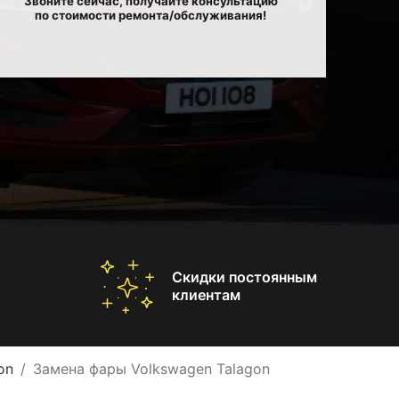
Звоните сейчас, получайте консультацию
по стоимости ремонта/обслуживания!
Скидки постоянным
клиентам
on
Замена фары Volkswagen Talagon