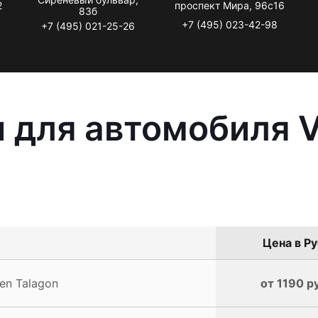
2
проспект Мира, 96с16
83б
+7 (495) 023-42-98
+7 (495) 021-25-26
 для автомобиля 
Цена в Ру
en Talagon
от 1190 р