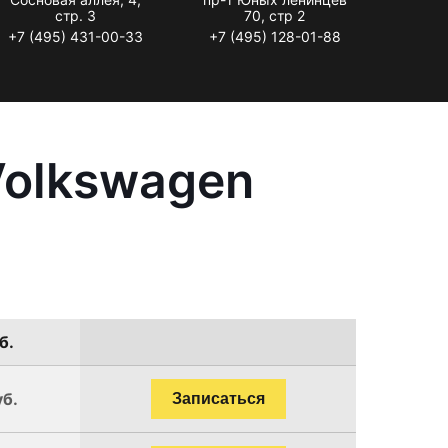
стр. 3
70, стр 2
+7 (495) 431-00-33
+7 (495) 128-01-88
Volkswagen
б.
уб.
Записаться