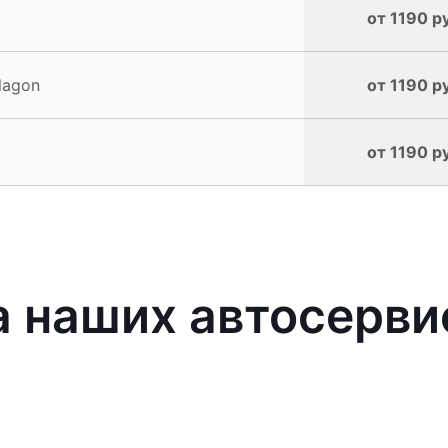
от 1190 р
lagon
от 1190 р
от 1190 р
 наших автосерви