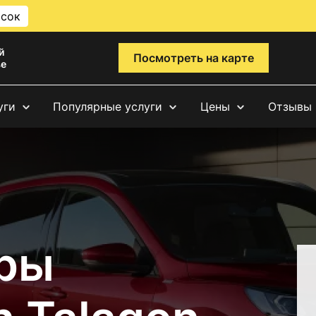
исок
й
Посмотреть на карте
ве
уги
Популярные услуги
Цены
Отзывы
ры