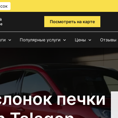
исок
й
Посмотреть на карте
ве
уги
Популярные услуги
Цены
Отзывы
слонок печки