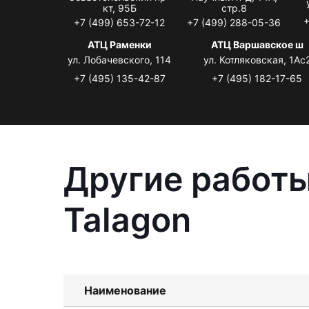
кт, 95Б
стр.8
+
+7 (499) 653-72-12
+7 (499) 288-05-36
АТЦ Раменки
АТЦ Варшавское ш
ул. Лобачевского, 114
ул. Котляковская, 1Ас
+7 (495) 135-42-87
+7 (495) 182-17-65
Другие работы
Talagon
Наименование