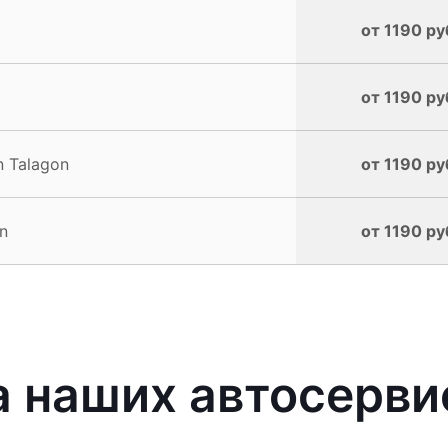
от 1190 ру
от 1190 ру
 Talagon
от 1190 ру
n
от 1190 ру
 наших автосерви