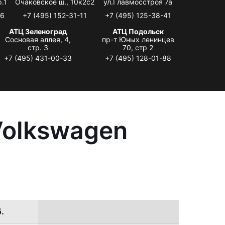
.1
Очаковское ш., 10к2с2
ул.Главмосстроя 7а
06
+7 (495) 152-31-11
+7 (495) 125-38-41
АТЦ Зеленоград
АТЦ Подольск
Сосновая аллея, 4,
пр-т Юных ленинцев
стр. 3
70, стр 2
+7 (495) 431-00-33
+7 (495) 128-01-88
Volkswagen
.