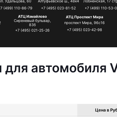
ул. Удальцова, 60
Алтуфьевское ш., 48к4
Лобненская, 17 стр
7 (499) 110-86-79
+7 (495) 023-81-52
+7 (499) 110-53-
АТЦ Измайлово
АТЦ Проспект Мира
Сиреневый бульвар,
2
проспект Мира, 96с16
83б
+7 (495) 023-42-98
+7 (495) 021-25-26
 для автомобиля 
Цена в Руб