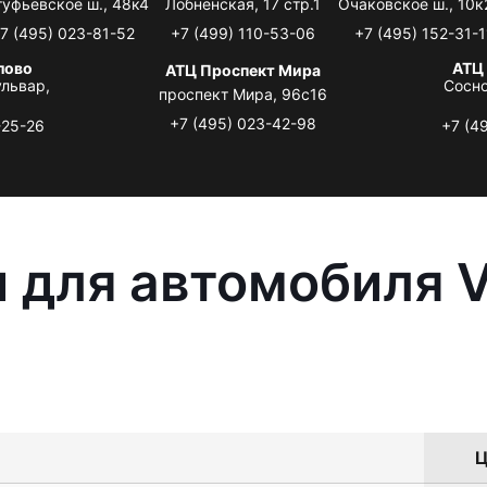
туфьевское ш., 48к4
Лобненская, 17 стр.1
Очаковское ш., 10к
7 (495) 023-81-52
+7 (499) 110-53-06
+7 (495) 152-31-1
лово
АТЦ
АТЦ Проспект Мира
львар,
Сосно
проспект Мира, 96с16
+7 (495) 023-42-98
-25-26
+7 (4
 для автомобиля 
Ц