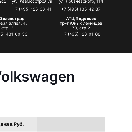
2с2
ул.Главмосстроя 7а
ул. Лобачевского, 114
1
+7 (495) 125-38-41
+7 (495) 135-42-87
 Зеленоград
АТЦ Подольск
вая аллея, 4,
пр-т Юных ленинцев
стр. 3
70, стр 2
95) 431-00-33
+7 (495) 128-01-88
Volkswagen
ена в Руб.