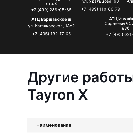
ул. Удальцова, 60
Ал
стр.8
+7 (499) 110-86-79
+
+7 (499) 288-05-36
АТЦ Измай
АТЦ Варшавское ш
Сиреневый бу
ул. Котляковская, 1Ас2
83б
+7 (495) 182-17-65
+7 (495) 021
Другие работы
Tayron X
Наименование