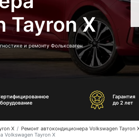
ера
 Tayron X
гностике и ремонту Фольксваген
Сертифицированное
Гарантия
борудование
до 2 лет
yron X
Ремонт автокондиционера Volkswagen Tayron 
 Volkswagen Tayron X