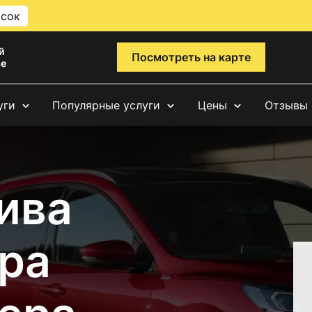
исок
й
Посмотреть на карте
ве
уги
Популярные услуги
Цены
Отзывы
ива
ра