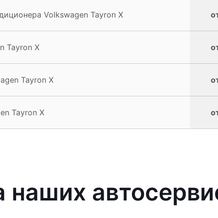
иционера Volkswagen Tayron X
о
n Tayron X
о
agen Tayron X
о
en Tayron X
о
 наших автосерви