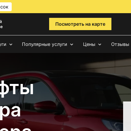
исок
й
Посмотреть на карте
ве
уги
Популярные услуги
Цены
Отзывы
фты
ра