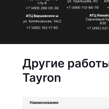
ул. Удальцова, 60
Ал
стр.8
+7 (499) 110-86-79
+
+7 (499) 288-05-36
АТЦ Измай
АТЦ Варшавское ш
Сиреневый бу
ул. Котляковская, 1Ас2
83б
+7 (495) 182-17-65
+7 (495) 021
Другие работы
Tayron
Наименование