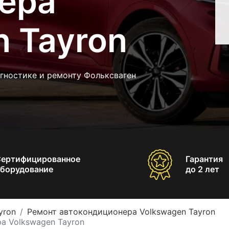
ера
 Tayron
гностике и ремонту Фольксваген
Сертифицированное
Гарантия
борудование
до 2 лет
yron
Ремонт автокондиционера Volkswagen Tayron
а Volkswagen Tayron