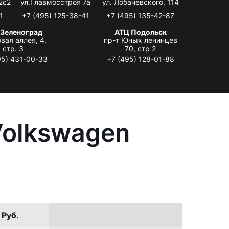
2с2
ул.Главмосстроя 7а
ул. Лобачевского, 114
1
+7 (495) 125-38-41
+7 (495) 135-42-87
 Зеленоград
АТЦ Подольск
вая аллея, 4,
пр-т Юных ленинцев
стр. 3
70, стр 2
95) 431-00-33
+7 (495) 128-01-88
Volkswagen
 Руб.