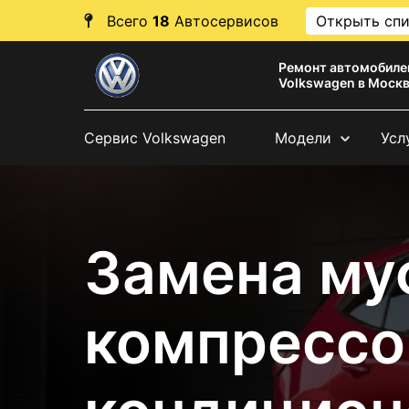
Всего
18
Автосервисов
Открыть сп
Ремонт автомобиле
Volkswagen в Моск
Сервис Volkswagen
Модели
Усл
Замена му
компрессо