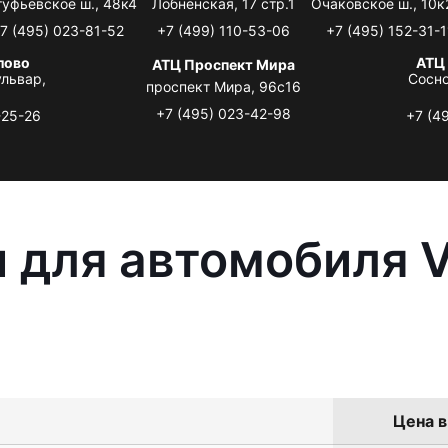
туфьевское ш., 48к4
Лобненская, 17 стр.1
Очаковское ш., 10к
7 (495) 023-81-52
+7 (499) 110-53-06
+7 (495) 152-31-1
лово
АТЦ
АТЦ Проспект Мира
львар,
Сосно
проспект Мира, 96с16
+7 (495) 023-42-98
-25-26
+7 (4
 для автомобиля 
Цена в