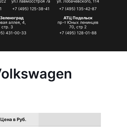
2с2
ул.Главмосстроя 7а
ул. Лобачевского, 114
1
+7 (495) 125-38-41
+7 (495) 135-42-87
 Зеленоград
АТЦ Подольск
вая аллея, 4,
пр-т Юных ленинцев
стр. 3
70, стр 2
95) 431-00-33
+7 (495) 128-01-88
Volkswagen
Цена в Руб.