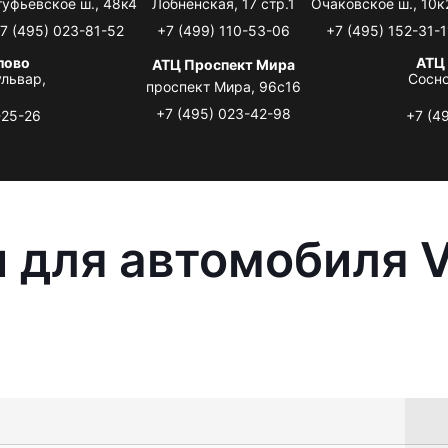
туфьевское ш., 48к4
Лобненская, 17 стр.1
Очаковское ш., 10к
7 (495) 023-81-52
+7 (499) 110-53-06
+7 (495) 152-31-1
лово
АТЦ
АТЦ Проспект Мира
львар,
Сосно
проспект Мира, 96с16
+7 (495) 023-42-98
-25-26
+7 (4
 для автомобиля 