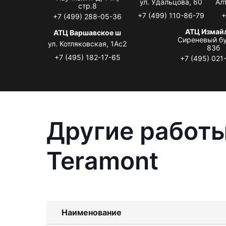
ул. Удальцова, 60
Ал
стр.8
+7 (499) 110-86-79
+
+7 (499) 288-05-36
АТЦ Измай
АТЦ Варшавское ш
Сиреневый бу
ул. Котляковская, 1Ас2
83б
+7 (495) 182-17-65
+7 (495) 021
Другие работы
Teramont
Наименование