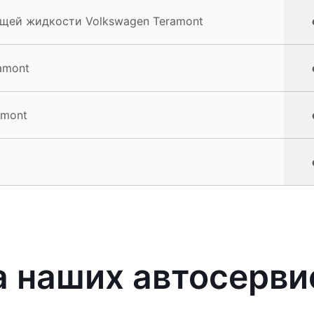
щей жидкости Volkswagen Teramont
amont
amont
 наших автосерви