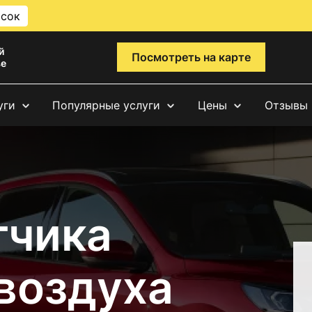
исок
й
Посмотреть на карте
ве
уги
Популярные услуги
Цены
Отзывы
тчика
воздуха