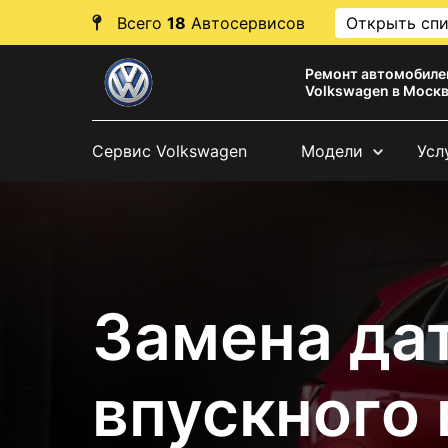
Всего
18
Автосервисов
Открыть сп
Ремонт автомобиле
Volkswagen в Моск
Сервис Volkswagen
Модели
Усл
Замена да
впускного 