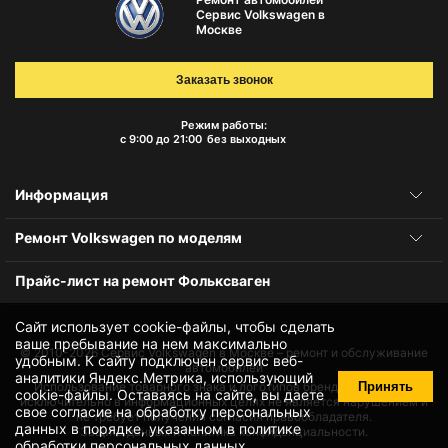
Сервис Volkswagen в
Москве
Заказать звонок
Режим работы:
с 9:00 до 21:00
без выходных
Информация
Ремонт Volkswagen по моделям
Прайс-лист на ремонт Фольксваген
Сайт использует cookie-файлы, чтобы сделать
ваше пребывание на нем максимально
© 2010-2026
Сервис Volkswagen в Москве – ремонт и обслуживание
удобным. К cайту подключен сервис веб-
автомобилей
аналитики Яндекс.Метрика, использующий
Принять
Использование товарного знака и логотипов бренда происходит
cookie-файлы
. Оставаясь на сайте, вы даете
исключительно в информационных целях не является нарушением и
свое
согласие на обработку персональных
не требует получения согласия правообладателя.
данных
в порядке, указанном в
политике
Защита данных и политика конфиденциальности.
обработки персональных данных