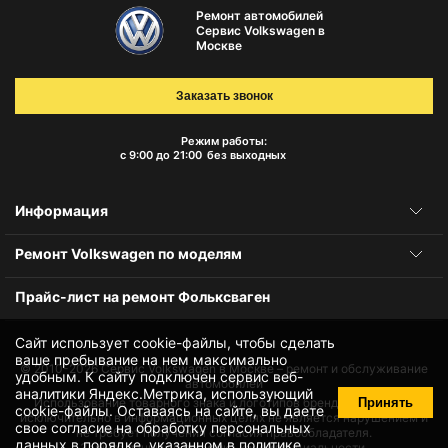
Ремонт автомобилей
Сервис Volkswagen в
Москве
Заказать звонок
Режим работы:
с 9:00 до 21:00
без выходных
Информация
Ремонт Volkswagen по моделям
Прайс-лист на ремонт Фольксваген
Сайт использует cookie-файлы, чтобы сделать
ваше пребывание на нем максимально
© 2010-2026
Сервис Volkswagen в Москве – ремонт и обслуживание
удобным. К cайту подключен сервис веб-
автомобилей
аналитики Яндекс.Метрика, использующий
Принять
Использование товарного знака и логотипов бренда происходит
cookie-файлы
. Оставаясь на сайте, вы даете
исключительно в информационных целях не является нарушением и
свое
согласие на обработку персональных
не требует получения согласия правообладателя.
данных
в порядке, указанном в
политике
Защита данных и политика конфиденциальности.