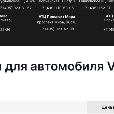
туфьевское ш., 48к4
Лобненская, 17 стр.1
Очаковское ш., 10к
7 (495) 023-81-52
+7 (499) 110-53-06
+7 (495) 152-31-1
лово
АТЦ
АТЦ Проспект Мира
львар,
Сосно
проспект Мира, 96с16
+7 (495) 023-42-98
-25-26
+7 (4
 для автомобиля 
Цена 