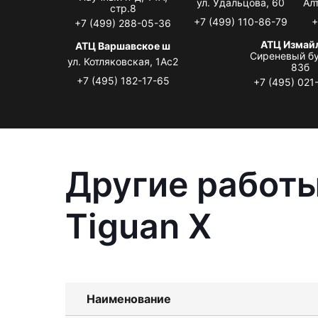
ул. Удальцова, 60
Ал
стр.8
+7 (499) 110-86-79
+
+7 (499) 288-05-36
АТЦ Измай
АТЦ Варшавское ш
Сиреневый бу
ул. Котляковская, 1Ас2
83б
+7 (495) 182-17-65
+7 (495) 021
Другие работы
Tiguan X
Наименование