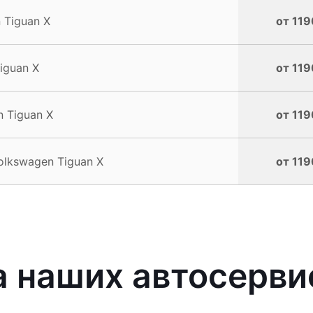
 Tiguan X
от 119
iguan X
от 119
 Tiguan X
от 119
lkswagen Tiguan X
от 119
 наших автосерви