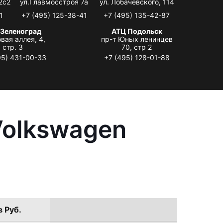
2с2
ул.Главмосстроя 7а
ул. Лобачевского, 114
1
+7 (495) 125-38-41
+7 (495) 135-42-87
 Зеленоград
АТЦ Подольск
вая аллея, 4,
пр-т Юных ленинцев
стр. 3
70, стр 2
95) 431-00-33
+7 (495) 128-01-88
Volkswagen
в Руб.