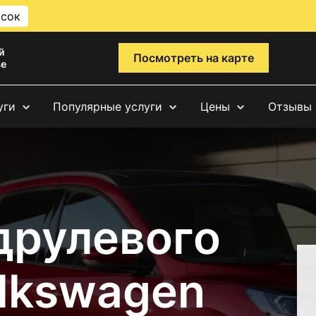
исок
й
Посмотреть на карте
ве
уги
Популярные услуги
Цены
Отзывы
друлевого
lkswagen