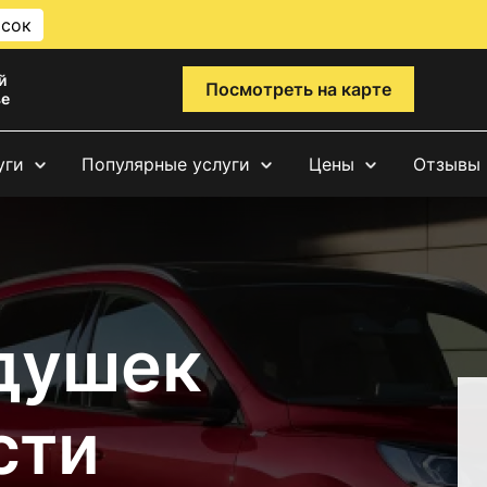
исок
й
Посмотреть на карте
ве
уги
Популярные услуги
Цены
Отзывы
душек
сти