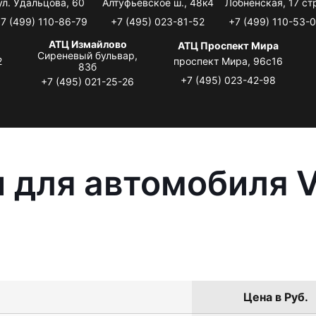
ул. Удальцова, 60
Алтуфьевское ш., 48к4
Лобненская, 17 стр
7 (499) 110-86-79
+7 (495) 023-81-52
+7 (499) 110-53-
АТЦ Измайлово
АТЦ Проспект Мира
Сиреневый бульвар,
2
проспект Мира, 96с16
83б
+7 (495) 023-42-98
+7 (495) 021-25-26
 для автомобиля 
Цена в Руб.