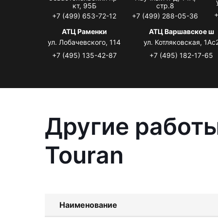
кт, 95Б
стр.8
+
+7 (499) 653-72-12
+7 (499) 288-05-36
АТЦ Раменки
АТЦ Варшавское ш
ул. Лобачевского, 114
ул. Котляковская, 1Ас
+7 (495) 135-42-87
+7 (495) 182-17-65
Другие работы
Touran
Наименование