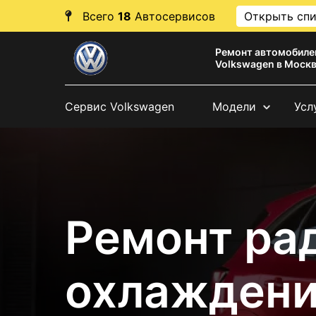
Всего
18
Автосервисов
Открыть сп
Ремонт автомобиле
Volkswagen в Моск
Сервис Volkswagen
Модели
Усл
Ремонт ра
охлажден