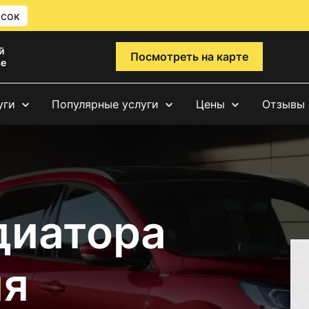
исок
й
Посмотреть на карте
ве
уги
Популярные услуги
Цены
Отзывы
диатора
ия